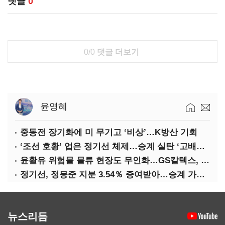
댓글
0
0/0
댓글 더보기
윤영혜
중동전 장기화에 미 무기고 ‘비상’…K방산 기회
‘조선 호황’ 업은 정기선 체제…승계 실탄 ‘고배당’ 주목
윤활유 위험물 물류 현장도 무인화…GS칼텍스, 디지털 전환 가속
정기선, 정몽준 지분 3.54％ 증여받아…승계 가속화
뉴스리듬