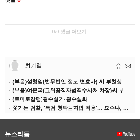
댓글
0
0/0
댓글 더보기
최기철
(부음)설창일(법무법인 정도 변호사) 씨 부친상
(부음)여운국(고위공직자범죄수사처 차장)씨 부친상
(토마토칼럼)횡수설거·횡수설화
쫓기는 검찰, '특검 청탁금지법 적용'… 묘수냐, 무리수냐
뉴스리듬