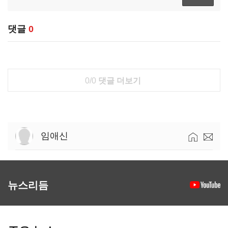
댓글
0
0/0
댓글 더보기
임애신
뉴스리듬