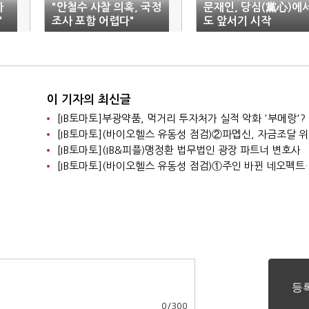
가
"안철수 사찰 의혹, 국정
문재인, 당심(黨心)에
"
조사 포함 어렵다"
도 앞서기 시작
이 기자의 최신글
[IB토마토]부광약품, 먹거리 투자처가 실적 악화 '부메랑'?
[IB토마토](IB&피플)맹정환 법무법인 광장 파트너 변호사
0
/
300