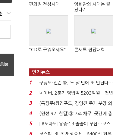
편의점 전성시대
영화관의 시대는 끝
났다?
순
"CD로 구워오세요"
콘서트 전당대회
인기뉴스
1
구광모-젠슨 황, 두 달 만에 또 만난다…
로봇·AI 등 논...
2
네이버, 2분기 영업익 5203억원…전년
비 0.2% 감소...
3
(특징주)윙입푸드, 경영진 주가 부양 의
지에 상한가...
4
(민선 9기 한달)③'7조 채무' 곳간에 충
격…추미애, 20년...
5
[IB토마토]유증·CB 줄줄이 무산…코스
닥 벌점 급증에 ...
6
코스피, 장 초반 상승세…6400선 회복