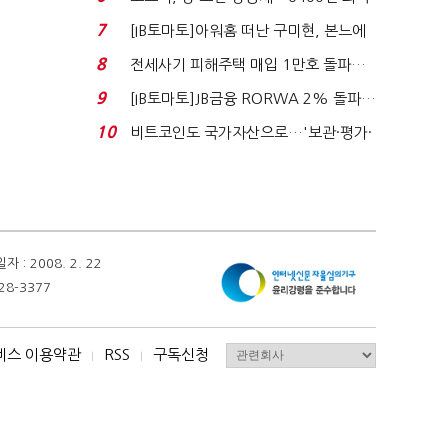
시도
7
[IB토마토]아워홈 떠난 구미현, 본느에
340억 베팅…가...
8
전세사기 피해주택 매입 1만호 돌파…
누적 피해자 4만2...
9
[IB토마토]JB금융 RORWA 2% 돌파…
실적 견인은 은행 ...
10
비트코인도 국가자산으로…'보관·평가·
처분' 기준은 ...
 2008. 2. 22
28-3377
비스 이용약관
RSS
구독신청
I
I