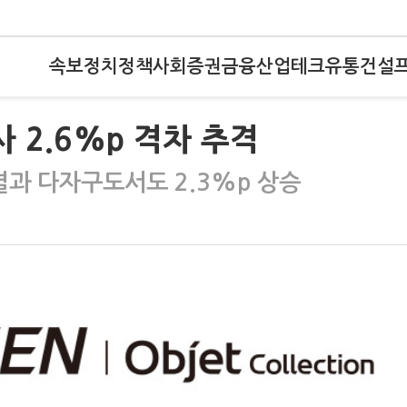
속보
정치
정책
사회
증권
금융
산업
테크
유통
건설
 2.6%p 격차 추격
결과 다자구도서도 2.3%p 상승