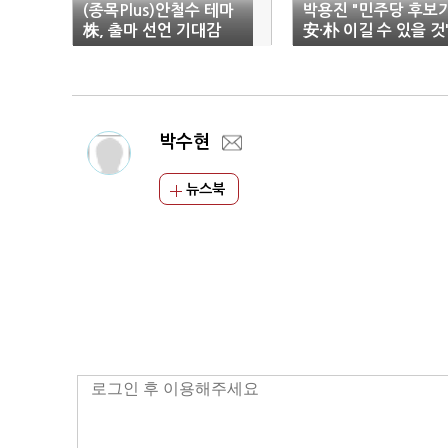
(종목Plus)안철수 테마
박용진 "민주당 후보
株, 출마 선언 기대감
安·朴 이길 수 있을 것
'강세'
박수현
뉴스북