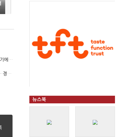
서
[IB토마토](바이오헬스 유동성 점검)②파멥신, 자금조달 위기에…임상 완주 '물음표'
[IB토마토](바이오헬스 유동성 점검)①주인 바뀐 네오펙트…경영정상화 가능할까
뉴스북