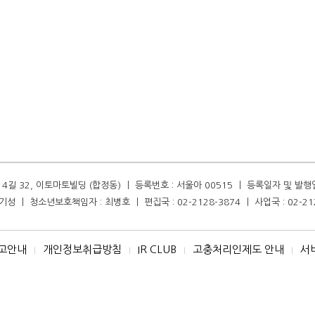
길 32, 이토마토빌딩 (합정동) ㅣ 등록번호 : 서울아 00515 ㅣ 등록일자 및 발행일자 :
성 ㅣ 청소년보호책임자 : 최병호 ㅣ 편집국 : 02-2128-3874 ㅣ 사업국 : 02-21
고안내
개인정보취급방침
IR CLUB
고충처리인제도 안내
서
I
I
I
I