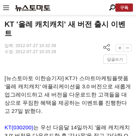
구독
KT '올레 캐치캐치' 새 버전 출시 이벤
트
입력: 2012-07-27 10:32:39
수정: 2012-07-27 10:33:28
답글쓰기
[뉴스토마토 이한승기자] KT가 스마트마케팅플랫폼
'올레 캐치캐치' 애플리케이션을 3.0 버전으로 새롭게
업그레이드하고 새 버전을 다운로드한 고객들을 대
상으로 푸짐한 혜택을 제공하는 이벤트를 진행한다
고 27일 밝혔다.
KT(030200)
는 우선 다음달 14일까지 '올레 캐치캐치
3.0' 버전을 다운로드한 후 '감사몬'을 잡고 간단한 O