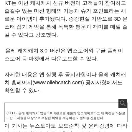
KT는 이번 캐치캐치 신규 버전이 고객들이 참여하고
즐길수 있는 미션 형태의 기능과 슈가 포인트라는 새
로운 아이템이 추가됐다며, 증강현실 기반으로 3D 몬
스터 잡기 게임을 통해 독특한 행운과 재미를 매일 즐
길 수 있다고 강조했다.
'올레 캐치캐치 3.0' 버전은 앱스토어와 구글 플레이
스토어 등 마켓에서 다운로드할 수 있다.
자세한 내용은 앱 실행 후 공지사항이나 올레 캐치캐
치 홈페이지(
www.ollehcatch.com
) 공지사항에서도
확인할 수 있다.
◇KT가 '올레 캐치캐치' 앱을 3.0 버전으로 새롭게 업그레이드하고 새 버전을 다운로
드한 고객들을 대상으로 푸짐한 혜택을 제공하는 이벤트를 진행한다.
이 기사는 뉴스토마토 보도준칙 및 윤리강령에 따라