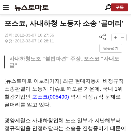
구독
포스코, 사내하청 노동자 소송 '골머리'
입력: 2012-03-07 10:27:56
수정: 2012-03-07 10:28:11
답글쓰기
사내하청노조 "불법파견" 주장..포스코 "사내도
급"
[뉴스토마토 이보라기자] 최근 현대자동차 비정규직
소송판결이 노동계 이슈로 떠오른 가운데, 국내 1위
철강기업인
포스코(005490)
역시 비정규직 문제로
골머리를 앓고 있다.
광양제철소 사내하청업체 노조 일부가 지난해부터
정규직임을 인정해달라는 소송을 진행중이기 때문이