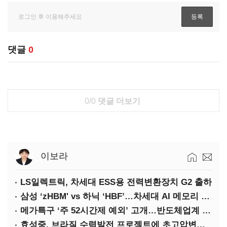
댓글
0
0/0
댓글 더보기
이보라
LS일렉트릭, 차세대 ESS용 전력변환장치 G2 출하
삼성 ‘zHBM' vs 하닉 ‘HBF’…차세대 AI 메모리 경쟁 본격화
메가특구 ‘주 52시간제 예외’ 고개…반도체업계 촉각
효성중, 브라질 수력발전 프로젝트에 초고압변압기 공급