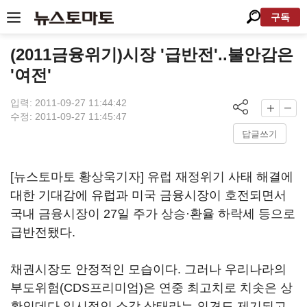
구독
(2011금융위기)시장 '급반전'..불안감은
'여전'
입력: 2011-09-27 11:44:42
수정: 2011-09-27 11:45:47
답글쓰기
[뉴스토마토 황상욱기자] 유럽 재정위기 사태 해결에
대한 기대감에 유럽과 미국 금융시장이 호전되면서
국내 금융시장이 27일 주가 상승·환율 하락세 등으로
급반전됐다.
채권시장도 안정적인 모습이다. 그러나 우리나라의
부도위험(CDS프리미엄)은 연중 최고치로 치솟은 상
황인데다 일시적인 소강 상태라는 의견도 제기되고