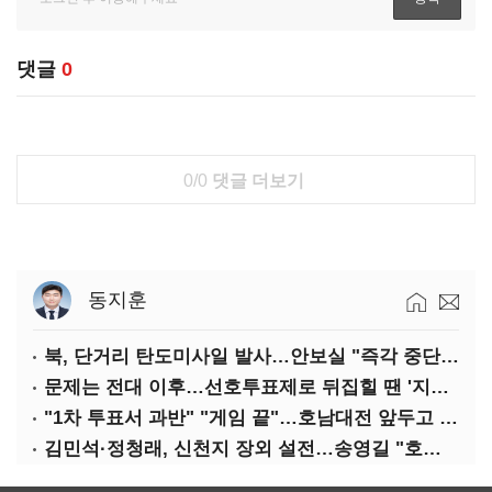
댓글
0
0/0
댓글 더보기
동지훈
북, 단거리 탄도미사일 발사…안보실 "즉각 중단 촉구"
문제는 전대 이후…선호투표제로 뒤집힐 땐 '지지층 불복'
"1차 투표서 과반" "게임 끝"…호남대전 앞두고 '충돌'
김민석·정청래, 신천지 장외 설전…송영길 "호남 계몽 규탄"