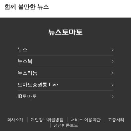
함께 볼만한 뉴스
뉴스
뉴스북
뉴스리듬
토마토증권통 Live
IB토마토
회사소개
개인정보취급방침
서비스 이용약관
고충처리
정정반론보도