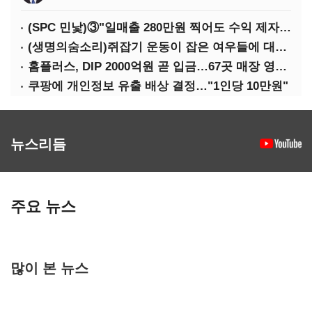
(SPC 민낯)③"일매출 280만원 찍어도 수익 제자리"…점주 울리는 '상시 할인'
(생명의숨소리)쥐잡기 운동이 잡은 여우들에 대하여
홈플러스, DIP 2000억원 곧 입금…67곳 매장 영업 재개 예정
쿠팡에 개인정보 유출 배상 결정…"1인당 10만원"
뉴스리듬
주요 뉴스
많이 본 뉴스