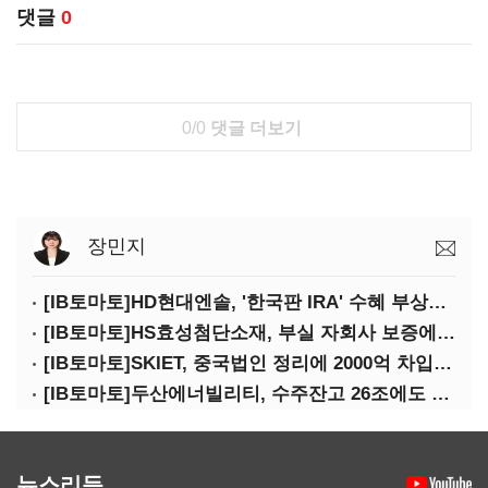
댓글
0
0/0
댓글 더보기
장민지
[IB토마토]HD현대엔솔, '한국판 IRA' 수혜 부상…세액공제 선택이 변수
[IB토마토]HS효성첨단소재, 부실 자회사 보증에 해외 사업까지…부담 '가중'
[IB토마토]SKIET, 중국법인 정리에 2000억 차입…재무부담 더 커졌다
[IB토마토]두산에너빌리티, 수주잔고 26조에도 현금 압박…단기빚 4조 돌파
뉴스리듬