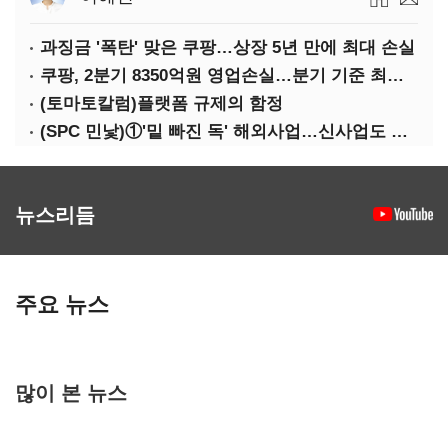
과징금 '폭탄' 맞은 쿠팡…상장 5년 만에 최대 손실
쿠팡, 2분기 8350억원 영업손실…분기 기준 최대 적자
(토마토칼럼)플랫폼 규제의 함정
(SPC 민낯)①'밑 빠진 독' 해외사업…신사업도 경고등
뉴스리듬
주요 뉴스
많이 본 뉴스