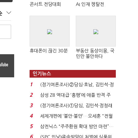
콘서트 전당대회
AI 인재 쟁탈전
순
휴대폰이 끊긴 30분
부동산 동상이몽, 국
민만 불안하다
인기뉴스
1
(정기여론조사)②당심·호남, 김민석-정
청래 '초접전'...
2
삼성 Z8 역대급 ‘흥행’에 애플 반격 주
목…9월 ‘폴...
3
(정기여론조사)①당심, 김민석·정청래
'초접전'…대통령 ...
4
세제개편에 ‘불안·불만’…오세훈 "전월
세 구하기 더 ...
5
삼전닉스 “주주환원 확대 방안 마련”…
로이터에 성명...
6
(SPC 민낯)④솜방망이 처벌에 식품위