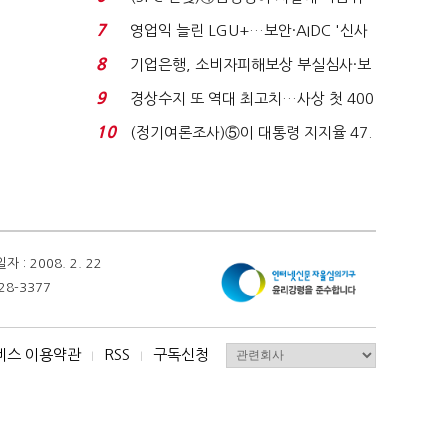
생법 위반 반복...
7
영업익 늘린 LGU+…보안·AIDC '신사
업 드라이브'...
8
기업은행, 소비자피해보상 부실심사·보
이스피싱 공시 ...
9
경상수지 또 역대 최고치…사상 첫 400
억달러에 '3% 성...
10
(정기여론조사)⑤이 대통령 지지율 47.
7%…일주일 만에 ...
 2008. 2. 22
28-3377
비스 이용약관
RSS
구독신청
I
I