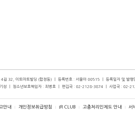
길 32, 이토마토빌딩 (합정동) ㅣ 등록번호 : 서울아 00515 ㅣ 등록일자 및 발행일자 :
성 ㅣ 청소년보호책임자 : 최병호 ㅣ 편집국 : 02-2128-3874 ㅣ 사업국 : 02-21
고안내
개인정보취급방침
IR CLUB
고충처리인제도 안내
서
I
I
I
I