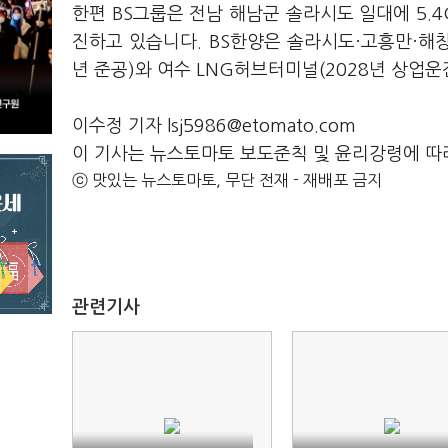
한편 BS그룹은 전남 해남군 솔라시도 일대에 5
진하고 있습니다. BS한양은 솔라시도·고흥만·해창
년 준공)와 여수 LNG허브터미널(2028년 상업운
이수정 기자 lsj5986@etomato.com
이 기사는 뉴스토마토 보도준칙 및 윤리강령에 따
ⓒ 맛있는 뉴스토마토, 무단 전재 - 재배포 금지
관련기사