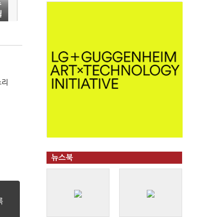
수
월
소리
뉴스북