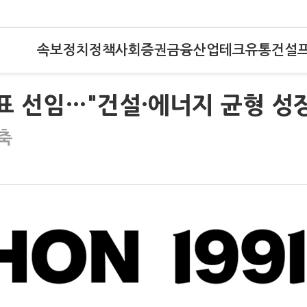
속보
정치
정책
사회
증권
금융
산업
테크
유통
건설
대표 선임…"건설·에너지 균형 성
축