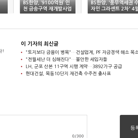
BS한양, ‘9100억원’ 인
BS한양, '풍무역세권 
천 금송구역 재개발사업
자인 그라센트 2차' 4
수주
분양
이 기자의 최신글
다!
"토지보다 금융이 병목"…건설업계, PF 자금경색 해소 목
"전월세난 더 심해진다"…불안한 세입자들
LH, 군포 산본 11구역 시행 계약…3892가구 공급
현대건설, 목동10단지 재건축 수주전 출사표
0
/
300