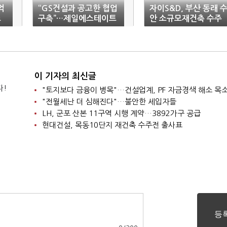
억
“GS건설과 공고한 협업
자이S&D, 부산 동래 
스
구축”…제일에스테이트
안 소규모재건축 수주
서비스 주식회사 출범
이 기자의 최신글
다!
"토지보다 금융이 병목"…건설업계, PF 자금경색 해소 목
"전월세난 더 심해진다"…불안한 세입자들
LH, 군포 산본 11구역 시행 계약…3892가구 공급
현대건설, 목동10단지 재건축 수주전 출사표