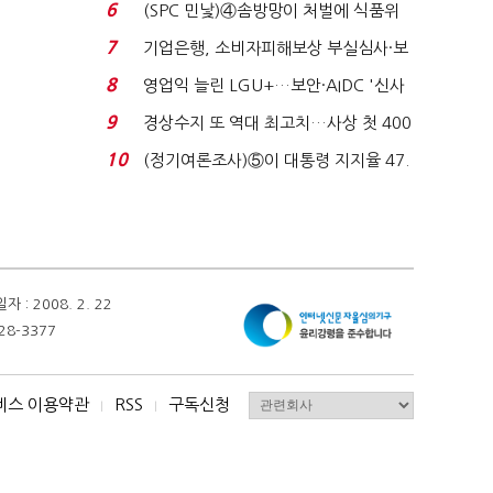
로이터에 성명...
6
(SPC 민낯)④솜방망이 처벌에 식품위
생법 위반 반복...
7
기업은행, 소비자피해보상 부실심사·보
이스피싱 공시 ...
8
영업익 늘린 LGU+…보안·AIDC '신사
업 드라이브'...
9
경상수지 또 역대 최고치…사상 첫 400
억달러에 '3% 성...
10
(정기여론조사)⑤이 대통령 지지율 47.
7%…일주일 만에 ...
 2008. 2. 22
28-3377
비스 이용약관
RSS
구독신청
I
I