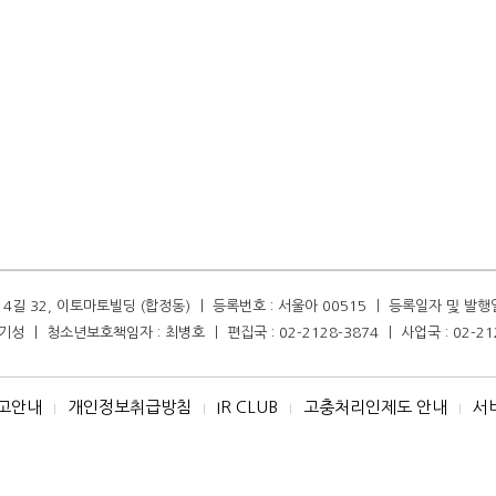
길 32, 이토마토빌딩 (합정동) ㅣ 등록번호 : 서울아 00515 ㅣ 등록일자 및 발행일자 :
성 ㅣ 청소년보호책임자 : 최병호 ㅣ 편집국 : 02-2128-3874 ㅣ 사업국 : 02-21
고안내
개인정보취급방침
IR CLUB
고충처리인제도 안내
서
I
I
I
I