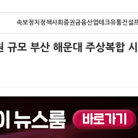
속보
정치
정책
사회
증권
금융
산업
테크
유통
건설
원 규모 부산 해운대 주상복합 