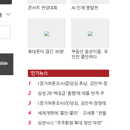
콘서트 전당대회
AI 인재 쟁탈전
순
휴대폰이 끊긴 30분
부동산 동상이몽, 국
민만 불안하다
인기뉴스
1
(정기여론조사)②당심·호남, 김민석-정
청래 '초접전'...
2
삼성 Z8 역대급 ‘흥행’에 애플 반격 주
목…9월 ‘폴...
3
(정기여론조사)①당심, 김민석·정청래
'초접전'…대통령 ...
4
세제개편에 ‘불안·불만’…오세훈 "전월
세 구하기 더 ...
5
삼전닉스 “주주환원 확대 방안 마련”…