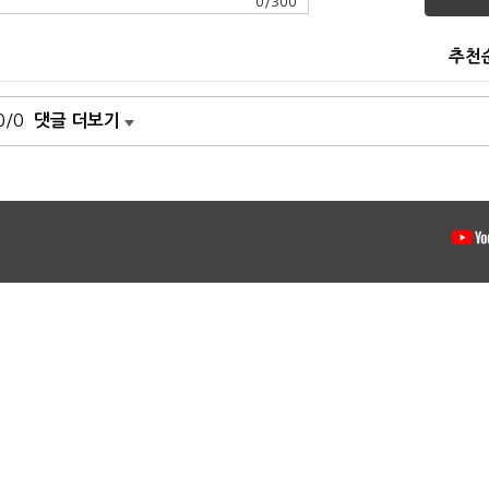
0
/
300
추천
0/0
댓글 더보기