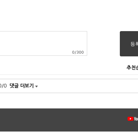
0
/
300
추천
0/0
댓글 더보기