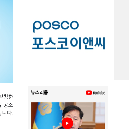
뉴스리듬
뒷받침한
찰 공소
습니다.