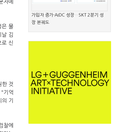
 문자메
가입자 증가·AIDC 성장…SKT 2분기 성
장 본궤도
성은 물
이날 김
으로 신
원한 것
 "기억
지의 기
"검찰에