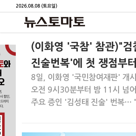
2026.08.08 (토요일)
(이화영 '국참' 참관)"
진술번복'에 첫 쟁점부터
8일, 이화영 '국민참여재판' 개
오전 9시30분부터 밤 11시 
주요 증인 '김성태 진술' 번복…