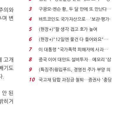
청래 "반명 공세 사...
3
구광모-젠슨 황, 두 달 만에 또 만난다…
판주의와
로봇·AI 등 논...
추며 변
4
비트코인도 국가자산으로…'보관·평가·
처분' 기준은 ...
5
(현장+)"팔 생각 접고 호가 높여
요"…'덜 똘똘한 한 채' 20...
6
(현장+)"12일엔 물건 다 들어와요"…
빈 매대 채우며 문 연 ...
7
이 대통령 "국가폭력 피해자에 사과…
적극적 조사로 진...
8
에 고개
중국 이어 대만도 설비투자…메모리 ‘삼
국전쟁’
 빼기도
9
(특징주)윙입푸드, 경영진 주가 부양 의
다.
지에 상한가...
10
국고채 담합 과징금 철퇴…증권사 '충당
금 폭탄' 우려...
 안 된
 밝히거