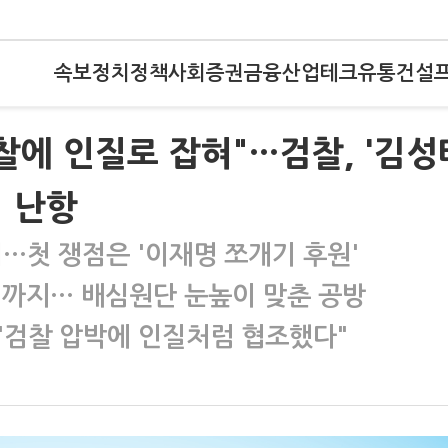
속보
정치
정책
사회
증권
금융
산업
테크
유통
건설
검찰에 인질로 잡혀"…검찰, '김성
 난항
시…첫 쟁점은 '이재명 쪼개기 후원'
넘어까지… 배심원단 눈높이 맞춘 공방
 "검찰 압박에 인질처럼 협조했다"