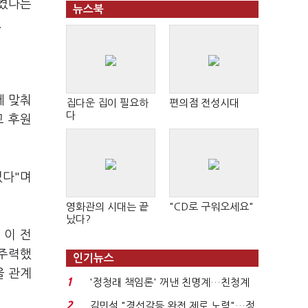
시켰다는
뉴스북
.
에 맞춰
집다운 집이 필요하
편의점 전성시대
다
고 후원
었다"며
영화관의 시대는 끝
"CD로 구워오세요"
났다?
 이 전
 주력했
인기뉴스
울 관계
1
'정청래 책임론' 꺼낸 친명계…친청계
는 추가투표 때리기...
2
김민석 "경선갈등 완전 제로 노력"…정