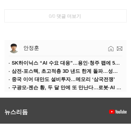
0/0
댓글 더보기
안정훈
SK하이닉스 “AI 수요 대응”…용인·청주 팹에 54조 투자
삼전-포스텍, 초고적층 3D 낸드 한계 돌파…성능·전력효율 개선
중국 이어 대만도 설비투자…메모리 ‘삼국전쟁’
구광모-젠슨 황, 두 달 만에 또 만난다…로봇·AI 등 논의
뉴스리듬