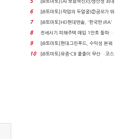
5
[IB토마토](AI 보험혁신)①생산성 최대
80% 개선…현실...
6
[IB토마토](락업의 두얼굴)②공모가 뛰
자 첫날 매도…FI ...
7
[IB토마토]HD현대엔솔, '한국판 IRA'
수혜 부상…세액공...
8
전세사기 피해주택 매입 1만호 돌파…
누적 피해자 4만2...
9
[IB토마토]현대그린푸드, 수익성 본궤
도…실적 개선에 ...
10
[IB토마토]유증·CB 줄줄이 무산…코스
닥 벌점 급증에 ...