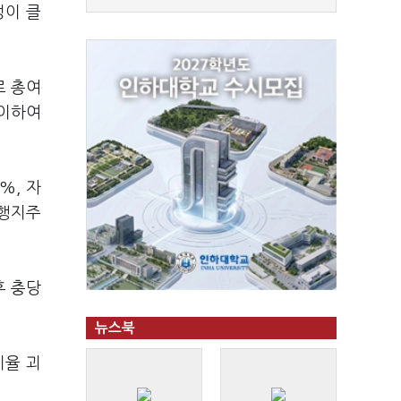
성이 클
로 총여
정이하여
%, 자
은행지주
후 충당
뉴스북
비율 괴