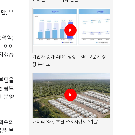
만, 부
0억원)
데 이어
유지했습
가입자 증가·AIDC 성장…SKT 2분기 성
장 본궤도
 부담을
는 중도
상 분양
배터리 3사, 호남 ESS 시장서 ‘격돌’
 회수의
급을 보