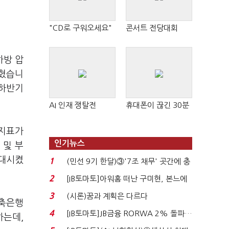
"CD로 구워오세요"
콘서트 전당대회
하방 압
밝혔습니
 하반기
AI 인재 쟁탈전
휴대폰이 끊긴 30분
 지표가
인기뉴스
 및 부
대시켰
1
(민선 9기 한달)③'7조 채무' 곳간에 충
격…추미애, 20년...
2
[IB토마토]아워홈 떠난 구미현, 본느에
340억 베팅…가...
3
(시론)꿈과 계획은 다르다
저축은행
4
[IB토마토]JB금융 RORWA 2% 돌파…
하는데,
실적 견인은 은행 ...