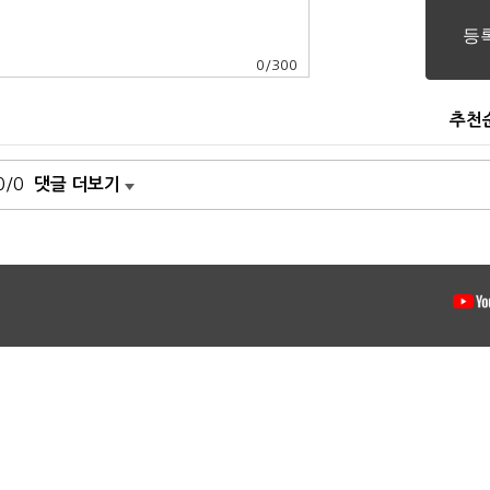
0
/
300
추천
0/0
댓글 더보기