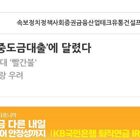
속보
정치
정책
사회
증권
금융
산업
테크
유통
건설
‘중도금대출’에 달렸다
대 '빨간불'
메랑 우려