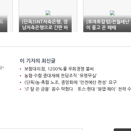
드
(단독)SNT저축은행, 경
(토마토칼럼)전월세난
남저축은행으로 간판 바
이 몰고 온 패배
꾼다
이 기자의 최신글
다!
보험대리점, 1200%룰 우회경쟁 불씨
농협·수협 중대재해 전담조직 '유명무실'
(단독)농·축협 노조, 중앙회에 '안전예산 편성' 요구