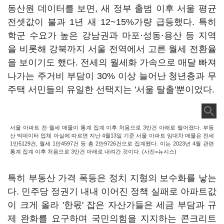
동산원 데이터를 보면, 새 정부 출범 이후 서울 평균
전셋값이 불과 1년 새 12~15%가량 급등했다. 특히
학군 수요가 높은 강남권과 마포·성동·용산 등 지역
을 비롯해 강북까지 서울 전역에서 고른 월세 전환율
을 보이기도 했다. 전세의 월세화 가속으로 매달 빠져
나가는 주거비 부담이 30% 이상 늘어난 청년층과 무
주택 서민들의 유일한 선택지는 '서울 탈출'뿐이었다.
서울 아파트 전·월세 매물이 통계 집계 이후 처음으로 3만건 아래로 떨어졌다. 부동
산 빅데이터 업체 아실에 따르면 지난 4월13일 기준 서울 아파트 임대차 매물은 전세
1만5129건, 월세 1만4597건 등 총 2만9726건으로 집계됐다. 이는 2023년 4월 관련
통계 집계 이후 처음으로 3만건 아래로 내려간 것이다. (사진=뉴시스)
특히 부동산 가격 폭등은 정치 지형의 보수화를 낳는
다. 민주당 정권기 내내 이어진 정책 실패로 아파트값
이 크게 올라 '한몫' 잡은 자산가들은 세금 부담과 규
제 완화를 요구하며 국민의힘을 지지하는 콘크리트