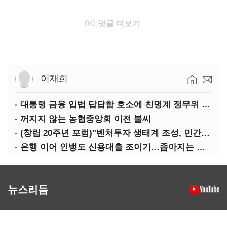
0/0
댓글 더보기
이재희
대통령 금융 입법 답답함 호소에 친명계 정무위 무더기 지원
꺼지지 않는 농협중앙회 이전 불씨
(창립 20주년 포럼)"벤처투자 생태계 조성, 민간자본이 주도해야"
은행 이어 인뱅도 신용대출 조이기…좁아지는 급전 창구
뉴스리듬