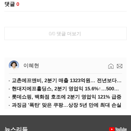
댓글
0
0/0
댓글 더보기
이혜현
교촌에프앤비, 2분기 매출 1323억원… 전년보다 4.9%↑
현대지에프홀딩스, 2분기 영업익 15.6%↑…500억 규모 자사주 매입
롯데쇼핑, 백화점 호조에 2분기 영업익 121% 급증
과징금 '폭탄' 맞은 쿠팡…상장 5년 만에 최대 손실
뉴스리듬