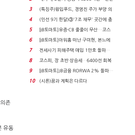
비 0.2% 감소...
3
(특징주)윙입푸드, 경영진 주가 부양 의
지에 상한가...
4
(민선 9기 한달)③'7조 채무' 곳간에 충
격…추미애, 20년...
5
[IB토마토]유증·CB 줄줄이 무산…코스
닥 벌점 급증에 ...
6
[IB토마토]아워홈 떠난 구미현, 본느에
340억 베팅…가...
7
전세사기 피해주택 매입 1만호 돌파…
누적 피해자 4만2...
8
코스피, 장 초반 상승세…6400선 회복
시도
9
[IB토마토]JB금융 RORWA 2% 돌파…
실적 견인은 은행 ...
10
(시론)꿈과 계획은 다르다
 의존
분 유동