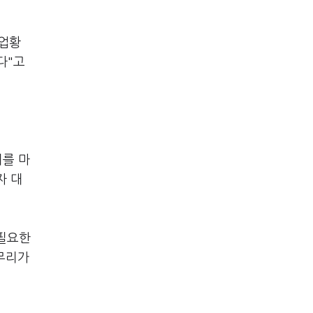
 업황
다"고
비를 마
자 대
 필요한
 무리가