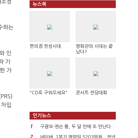
재조정
뉴스북
인수하는
편의점 전성시대
영화관의 시대는 끝
났다?
와 인
략 가
한 가
"CD로 구워오세요"
콘서트 전당대회
RS)
 차입
인기뉴스
1
구광모-젠슨 황, 두 달 만에 또 만난다…
로봇·AI 등 논...
2
네이버, 2분기 영업익 5203억원…전년