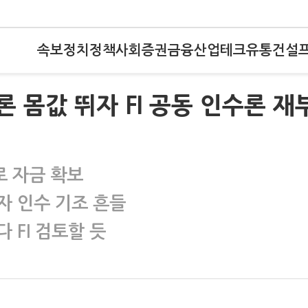
속보
정치
정책
사회
증권
금융
산업
테크
유통
건설
론 몸값 뛰자 FI 공동 인수론 재
 자금 확보
자 인수 기조 흔들
 FI 검토할 듯