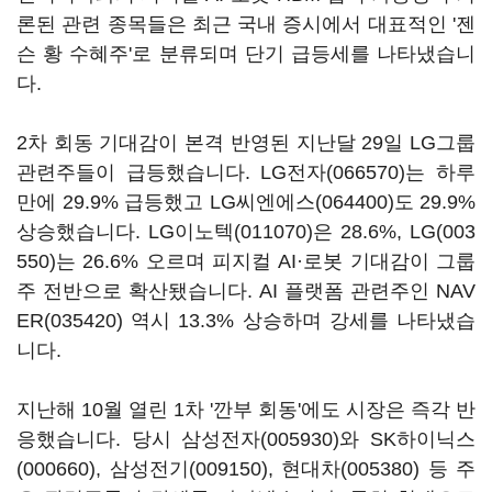
론된 관련 종목들은 최근 국내 증시에서 대표적인 '젠
슨 황 수혜주'로 분류되며 단기 급등세를 나타냈습니
다.
2차 회동 기대감이 본격 반영된 지난달 29일 LG그룹
관련주들이 급등했습니다.
LG전자(066570)
는 하루
만에 29.9% 급등했고
LG씨엔에스(064400)
도 29.9%
상승했습니다.
LG이노텍(011070)
은 28.6%,
LG(003
550)
는 26.6% 오르며 피지컬 AI·로봇 기대감이 그룹
주 전반으로 확산됐습니다. AI 플랫폼 관련주인
NAV
ER(035420)
역시 13.3% 상승하며 강세를 나타냈습
니다.
지난해 10월 열린 1차 '깐부 회동'에도 시장은 즉각 반
응했습니다. 당시
삼성전자(005930)
와
SK하이닉스
(000660)
,
삼성전기(009150)
,
현대차(005380)
등 주