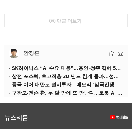
0/0
댓글 더보기
안정훈
SK하이닉스 “AI 수요 대응”…용인·청주 팹에 54조 투자
삼전-포스텍, 초고적층 3D 낸드 한계 돌파…성능·전력효율 개선
중국 이어 대만도 설비투자…메모리 ‘삼국전쟁’
구광모-젠슨 황, 두 달 만에 또 만난다…로봇·AI 등 논의
뉴스리듬