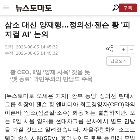
구독
삼소 대신 양재행…정의선·젠슨 황 '피
지컬 AI' 논의
입력: 2026-06-05 14:45:32
수정: 2026-06-05 14:45:32
답글쓰기
황 CEO, 8일 ‘양재 사옥’ 찾을 듯
‘옛 동료’ 박민우와의 만남도 주목
[뉴스토마토 오세은 기자] ‘깐부 동맹’ 정의선 현대차
그룹 회장이 젠슨 황 엔비디아 최고경영자(CEO)와의
이른바 '삼소(삼겹살·소주) 회동'에는 불참하지만, 오
는 8일 서울 양재동 현대차그룹 본사에서 별도 만남
을 가질 것으로 알려졌습니다. 자율주행차와 소프트
웨어 중심 차량(SDV), 휴머노이드 로봇 등 미래 모빌