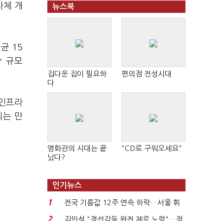
자체 개
뉴스북
균 15
㎡ 규모
집다운 집이 필요하
편의점 전성시대
다
 인프라
되는 만
영화관의 시대는 끝
"CD로 구워오세요"
났다?
인기뉴스
1
전국 기름값 12주 연속 하락…서울 휘
발윳값 1909원...
2
김민석 "경선갈등 완전 제로 노력"…정