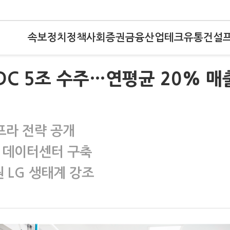
속보
정치
정책
사회
증권
금융
산업
테크
유통
건설
AIDC 5조 수주…연평균 20% 매
프라 전략 공개
I 데이터센터 구축
 LG 생태계 강조