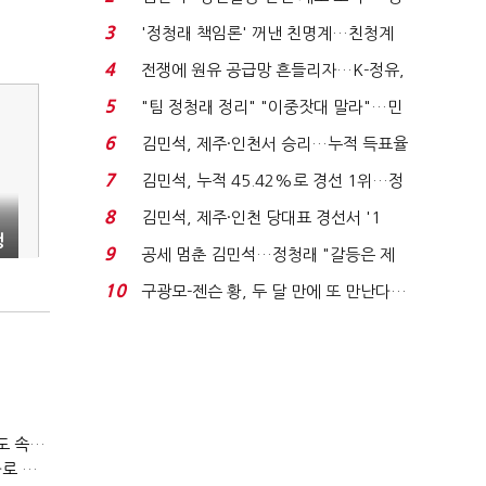
청래 "반명 공세 사...
3
'정청래 책임론' 꺼낸 친명계…친청계
는 추가투표 때리기...
4
전쟁에 원유 공급망 흔들리자…K-정유,
에너지안보 핵심...
5
"팀 정청래 정리" "이중잣대 말라"…민
주 최고위원 계파 다...
6
김민석, 제주·인천서 승리…누적 득표율
'1위 탈환'(종합)...
7
김민석, 누적 45.42%로 경선 1위…정
청래와 격차 0.86%p(...
8
김민석, 제주·인천 당대표 경선서 '1
쟁
위'(1보)...
9
공세 멈춘 김민석…정청래 "갈등은 제
가 수습"
10
구광모-젠슨 황, 두 달 만에 또 만난다…
로봇·AI 등 논...
티빙 첫 분기 흑자…"2031년까지 KBO 독점, 웨이브 합병도 속도"
박윤영 KT 대표, AIDC 현장경영…"AX 플랫폼 핵심 인프라로 키운다"