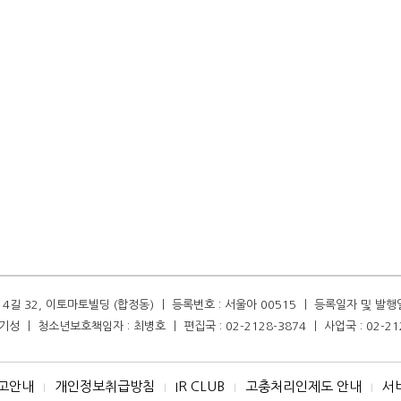
길 32, 이토마토빌딩 (합정동) ㅣ 등록번호 : 서울아 00515 ㅣ 등록일자 및 발행일자 :
성 ㅣ 청소년보호책임자 : 최병호 ㅣ 편집국 : 02-2128-3874 ㅣ 사업국 : 02-21
고안내
개인정보취급방침
IR CLUB
고충처리인제도 안내
서
I
I
I
I