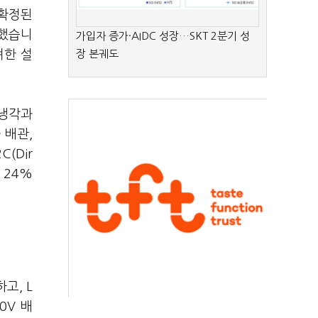
 확정된
명했습니
가입자 증가·AIDC 성장…SKT 2분기 성
려한 설
장 본궤도
기냉각과
 배관,
(Dir
 24%
고, L
0V 배