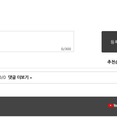
0
/
300
추천
0/0
댓글 더보기