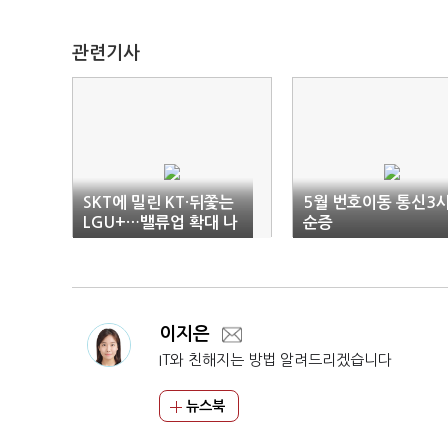
관련기사
SKT에 밀린 KT·뒤쫓는
5월 번호이동 통신3
LGU+…밸류업 확대 나
순증
선다
이지은
IT와 친해지는 방법 알려드리겠습니다
뉴스북