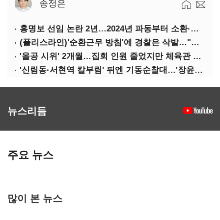
송정은
홍명보 선임 논란 2년…2024년 파동부터 소환·압색까지
(폴리스라인)'순환근무 방침'에 경찰은 삭발…"베테랑·수사력 보강 먼저"
'올공 시위' 2개월…집회 인원 줄었지만 체육관 봉쇄 계속
'신림동·서현역 칼부림' 뒤엔 기동순찰대…'장윤기 은폐·조작' 후엔 내부비리수사대
뉴스리듬
주요 뉴스
많이 본 뉴스