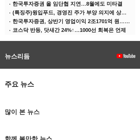
한국투자증권 올 임단협 지연…8월에도 미타결
(특징주)윙입푸드, 경영진 주가 부양 의지에 상한가
한국투자증권, 상반기 영업이익 2조1701억 원… 전년비 89.1%↑
코스닥 반등, 닷새간 24%↑…1000선 회복은 언제
뉴스리듬
주요 뉴스
많이 본 뉴스
함께 볼만한 뉴스