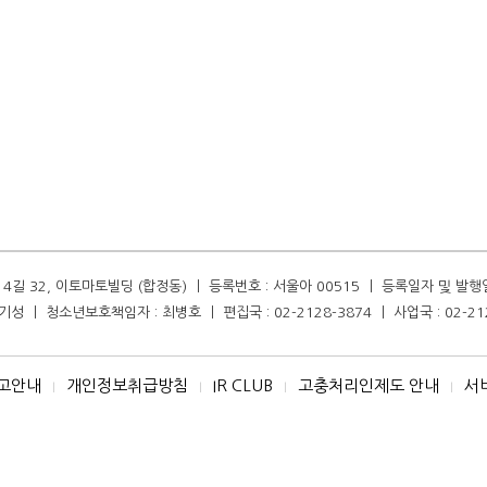
길 32, 이토마토빌딩 (합정동) ㅣ 등록번호 : 서울아 00515 ㅣ 등록일자 및 발행일자 :
성 ㅣ 청소년보호책임자 : 최병호 ㅣ 편집국 : 02-2128-3874 ㅣ 사업국 : 02-21
고안내
개인정보취급방침
IR CLUB
고충처리인제도 안내
서
I
I
I
I