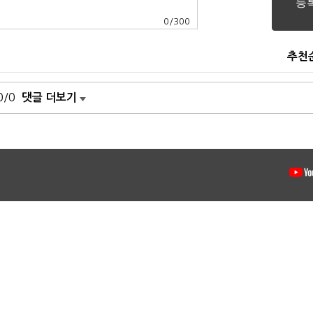
0
/
300
추천
0/0
댓글 더보기