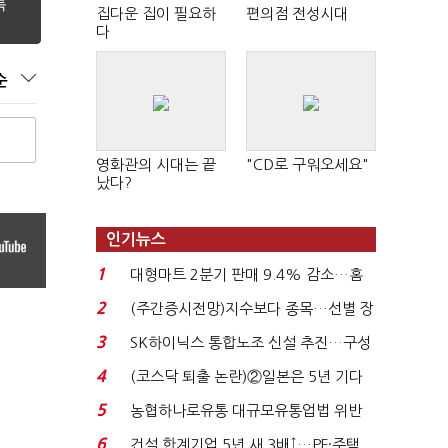
집다운 집이 필요하
편의점 전성시대
다
순
영화관의 시대는 끝
"CD로 구워오세요"
났다?
인기뉴스
1
대형마트 2분기 판매 9.4% 감소…홈
플러스 사태 여파...
2
(주간증시전망)지수보다 종목…선별 장
세 이어진다...
3
SK하이닉스 통합노조 신설 추진…구성
원 간 성과급 불...
4
(코스닥 퇴출 논란)②일본은 5년 기다
려주는데 우리는 ...
5
농협하나로유통 대규모유통업법 위반
적발…공정위, 과...
6
건설 한계기업 5년 새 3배↑…PF·주택