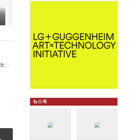
(코스닥 퇴출 논란)③이광재 "과속 잡더라도 자동차 없애지는 말아야"
뉴스북