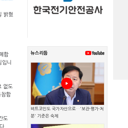
일 밝혔
뉴스리듬
통폐합
방침입니
요 없도
동참합
비트코인도 국가자산으로…'보관·평가·처
분' 기준은 숙제
간도
다.