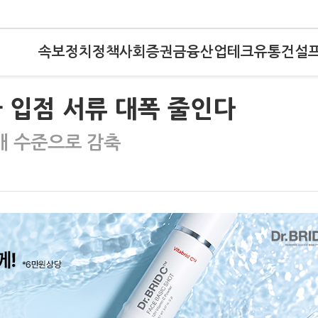
속보
정치
정책
사회
증권
금융
산업
테크
유통
건설
 입점 서류 대폭 줄인다
개 수준으로 감축