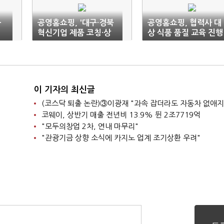
·
공영홈쇼핑, '대구·경북
공영홈쇼핑, 협력사 대
혁신기업 제품 코칭·상
상 식품 품질 교육 진행
담회' 열어
이 기자의 최신글
코웨이, 상반기 매출 전년비 13.9% 뛴 2조7719억
"모두의창업 2차, 연내 마무리"
"관광기금 상향 소식에 카지노 업계 조기상환 우려"