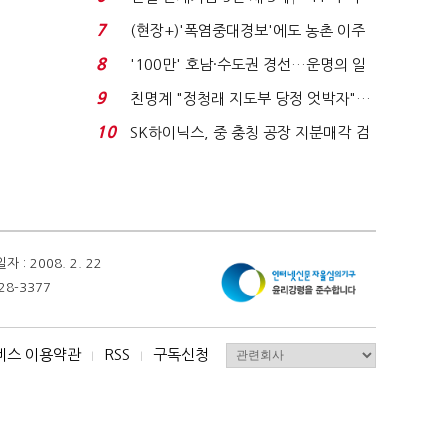
침체에 재무 ...
7
(현장+)'폭염중대경보'에도 농촌 이주
노동자는 강행군…'야...
8
'100만' 호남·수도권 경선…운명의 일
주일
9
친명계 "정청래 지도부 당정 엇박자"…
친청계 "신천지 오...
10
SK하이닉스, 중 충칭 공장 지분매각 검
토?…“확정된 바...
 2008. 2. 22
28-3377
비스 이용약관
RSS
구독신청
I
I