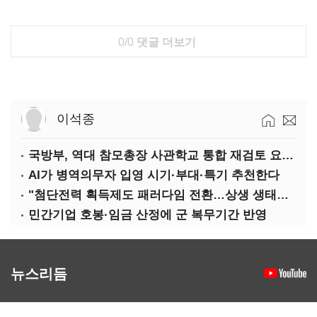
0/0
댓글 더보기
이석종
국방부, 역대 참모총장 사관학교 통합 재검토 요구에 "다양한 의견 수렴해 합리적 시스템 만들 것"
AI가 병역의무자 입영 시기·부대·특기 추천한다
"첨단전력 획득제도 패러다임 전환…상생 생태계 조성해 대체불가 K-방산 도약"
민간기업 호봉·임금 산정에 군 복무기간 반영
뉴스리듬