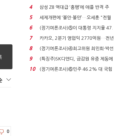
로이터에 성명...
4
삼성 Z8 역대급 ‘흥행’에 애플 반격 주
목…9월 ‘폴...
5
세제개편에 ‘불안·불만’…오세훈 "전월
세 구하기 더 ...
6
(정기여론조사)⑤이 대통령 지지율 47.
7%…일주일 만에 ...
7
카카오, 2분기 영업익 2770억원…전년
비 36% 증가...
8
(정기여론조사)④최고위원 최민희·박선
원 '양강'…서미...
9
(특징주)SK디앤디, 금감원 유증 제동에
장 초반 상한가...
10
(정기여론조사)⑥민주 46.2% 대 국힘
31.0%…오차범위 밖 ...
순
0