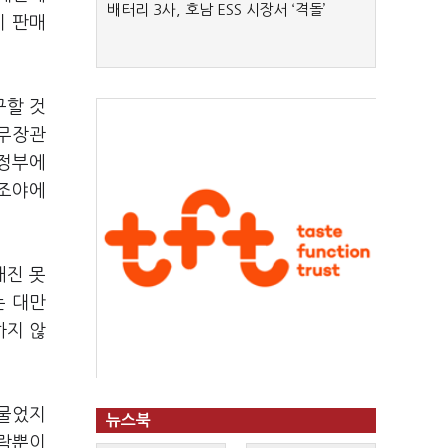
배터리 3사, 호남 ESS 시장서 ‘격돌’
기 판매
구할 것
국무장관
행정부에
 조야에
내진 못
는 대만
하지 않
 물었지
뉴스북
사람뿐이