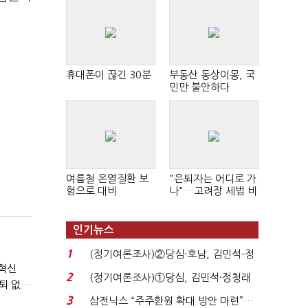
휴대폰이 끊긴 30분
부동산 동상이몽, 국
민만 불안하다
여름철 온열질환 보
"은퇴자는 어디로 가
험으로 대비
나"…고려장 세법 비
판 확산
인기뉴스
1
(정기여론조사)②당심·호남, 김민석-정
조혁신
청래 '초접전'...
2
(정기여론조사)①당심, 김민석·정청래
일하는 고령층 1000만 시대 "73.6세까지 근로 희망"…'은퇴 없는 노후' 본격화
'초접전'…대통령 ...
3
삼전닉스 “주주환원 확대 방안 마련”…