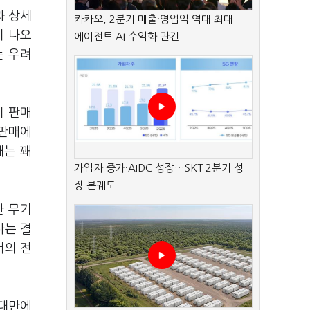
과 상세
카카오, 2분기 매출·영업익 역대 최대…
이 나오
에이전트 AI 수익화 관건
는 우려
기 판매
 판매에
대는 꽤
가입자 증가·AIDC 성장…SKT 2분기 성
장 본궤도
한 무기
나는 결
서의 전
'대만에