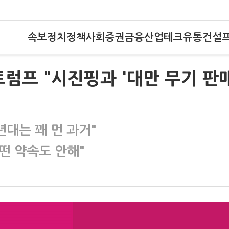
속보
정치
정책
사회
증권
금융
산업
테크
유통
건설
트럼프 "시진핑과 '대만 무기 판매
0년대는 꽤 먼 과거"
어떤 약속도 안해"