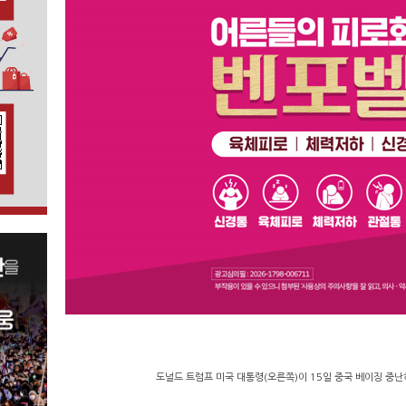
도널드 트럼프 미국 대통령(오른쪽)이 15일 중국 베이징 중난