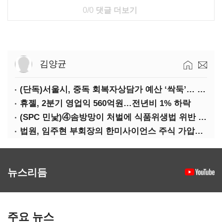
0/0
댓글 더보기
김양균
(단독)서울시, 중독 회복자상담가 예산 ‘싹둑’… 자치구 이관 후 ‘사업 축소’ 위기
휴젤, 2분기 영업익 560억원…전년비 1% 하락
(SPC 민낯)④솜방망이 처벌에 식품위생법 위반 반복
법원, 임주현 부회장의 한미사이언스 주식 가압류 결정
뉴스리듬
주요 뉴스