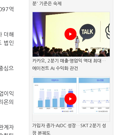
분' 기준은 숙제
097억
가 더해
도 법인
카카오, 2분기 매출·영업익 역대 최대…
 중심으
에이전트 AI 수익화 관건
영업이익
오리온의
가입자 증가·AIDC 성장…SKT 2분기 성
 관계자
장 본궤도