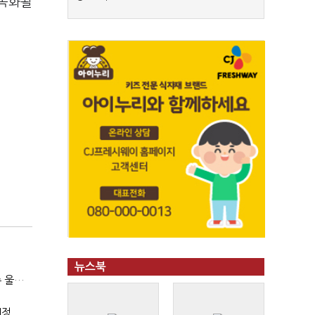
가속화될
뉴스북
(SPC 민낯)③"일매출 280만원 찍어도 수익 제자리"…점주 울리는 '상시 할인'
예정