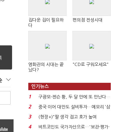
집다운 집이 필요하
편의점 전성시대
다
영화관의 시대는 끝
"CD로 구워오세요"
났다?
순
인기뉴스
1
구광모-젠슨 황, 두 달 만에 또 만난다…
로봇·AI 등 논...
2
중국 이어 대만도 설비투자…메모리 ‘삼
국전쟁’
3
(현장+)"팔 생각 접고 호가 높여
요"…'덜 똘똘한 한 채' 20...
4
비트코인도 국가자산으로…'보관·평가·