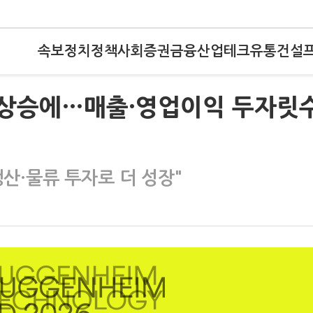
속보
정치
정책
사회
증권
금융
산업
테크
유통
건설
적 상승에…매출·영업이익 두자릿
산·물류 투자로 더 성장"