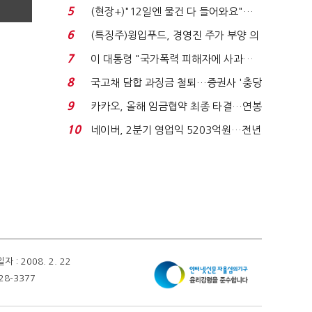
처분' 기준은 ...
5
(현장+)"12일엔 물건 다 들어와요"…
빈 매대 채우며 문 연 ...
6
(특징주)윙입푸드, 경영진 주가 부양 의
지에 상한가...
7
이 대통령 "국가폭력 피해자에 사과…
적극적 조사로 진...
8
국고채 담합 과징금 철퇴…증권사 '충당
금 폭탄' 우려...
9
카카오, 올해 임금협약 최종 타결…연봉
6.3% 인상·격려...
10
네이버, 2분기 영업익 5203억원…전년
비 0.2% 감소...
 2008. 2. 22
28-3377