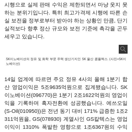
시행으로 실제 판매 수익은 제한되면서 마냥 웃지 못
하는 분위기입니다. 특히 최고가격제 시행에 따른 손
실 보전을 정부로부터 받아야 하는 상황인 만큼, 단기
실적보다 향후 정산 규모와 보전 기준에 촉각을 곤두
세우고 있습니다.
SK이노베이션의 정유 및 화학 부문 주력 생산기지인 SK 울산 콤플렉스. (사진=SK이
노베이션)
14일 업계에 따르면 주요 정유 4사의 올해 1분기 합
산 영업이익은 5조9635억원으로 집계됐습니다.
SK
이노베이션(096770)
은 1분기 2조1622억원의 영업이
익을 기록하며 흑자전환에 성공했습니다. 에쓰오일
(
S-Oil(010950)
)은 전년 동기 대비 171% 급증한 1조2
311억원을,
GS(078930)
계열사인 GS칼텍스는 영업
이익이 1310% 폭발한 영향으로 1조6367원의 수익