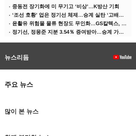
중동전 장기화에 미 무기고 ‘비상’…K방산 기회
‘조선 호황’ 업은 정기선 체제…승계 실탄 ‘고배당’ 주목
윤활유 위험물 물류 현장도 무인화…GS칼텍스, 디지털 전환 가속
정기선, 정몽준 지분 3.54％ 증여받아…승계 가속화
뉴스리듬
주요 뉴스
많이 본 뉴스