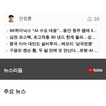
안정훈
SK하이닉스 “AI 수요 대응”…용인·청주 팹에 54조 투자
삼전-포스텍, 초고적층 3D 낸드 한계 돌파…성능·전력효율 개선
중국 이어 대만도 설비투자…메모리 ‘삼국전쟁’
구광모-젠슨 황, 두 달 만에 또 만난다…로봇·AI 등 논의
뉴스리듬
주요 뉴스