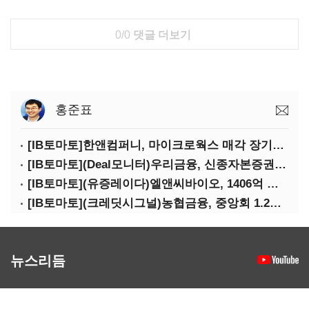
0/0
댓글 더보기
홍준표
[IB토마토]한앤컴퍼니, 마이크로웍스 매각 장기화 대비…배당 회수판 깔았다
[IB토마토](Deal모니터)우리금융, 신종자본증권 발행했지만 차환금리 '부담'
[IB토마토](유증레이다)엘앤씨바이오, 1406억 유증…최대주주는 절반만 청약
[IB토마토](크레딧시그널)농협금융, 중앙회 1.2조 지원받아 생산적금융 확대
뉴스리듬