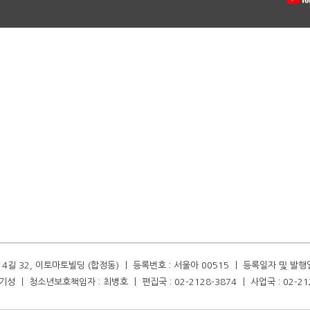
길 32, 이토마토빌딩 (합정동) ㅣ 등록번호 : 서울아 00515 ㅣ 등록일자 및 발행일자 :
성 ㅣ 청소년보호책임자 : 최병호 ㅣ 편집국 : 02-2128-3874 ㅣ 사업국 : 02-21