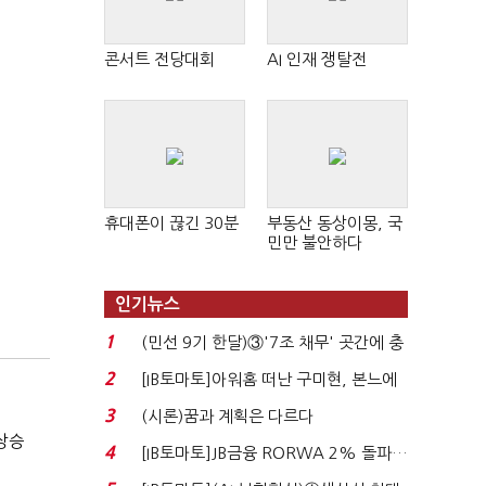
콘서트 전당대회
AI 인재 쟁탈전
휴대폰이 끊긴 30분
부동산 동상이몽, 국
민만 불안하다
인기뉴스
1
(민선 9기 한달)③'7조 채무' 곳간에 충
격…추미애, 20년...
2
[IB토마토]아워홈 떠난 구미현, 본느에
340억 베팅…가...
3
(시론)꿈과 계획은 다르다
상승
4
[IB토마토]JB금융 RORWA 2% 돌파…
실적 견인은 은행 ...