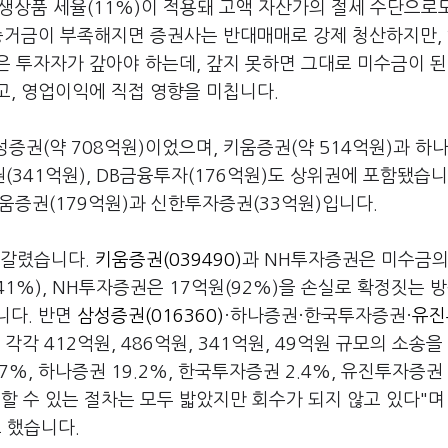
파생상품 세율(11%)이 적용돼 고액 자산가의 절세 수단으로
 증거금이 부족해지면 증권사는 반대매매로 강제 청산하지만,
 투자자가 갚아야 하는데, 갚지 못하면 그대로 미수금이 된
고, 영업이익에 직접 영향을 미칩니다.
성증권(약 708억원)이었으며, 키움증권(약 514억원)과 하
(341억원), DB금융투자(176억원)도 상위권에 포함됐습니다
키움증권(179억원)과 신한투자증권(33억원)입니다.
 갈렸습니다.
키움증권(039490)
과 NH투자증권은 미수금의
1%), NH투자증권은 17억원(92%)을 손실로 확정짓는 
니다. 반면
삼성증권(016360)
·하나증권·한국투자증권·
유진
각각 412억원, 486억원, 341억원, 49억원 규모의 소송을
%, 하나증권 19.2%, 한국투자증권 2.4%, 유진투자증권 
 할 수 있는 절차는 모두 밟았지만 회수가 되지 않고 있다"며
 했습니다.