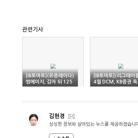
관련기사
[IB토마토](유증레이다)
[IB토마토](리그테이
썸에이지, 감자 뒤 125
4월 DCM, KB증권 독
억 유증…주주 희석 부
주…신한·키움 5위권 
담
진입
김현경
싱싱한 정보와 살아있는 뉴스를 제공하겠습니