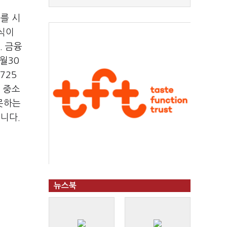
를 시
인식이
. 금융
월30
725
 중소
못하는
니다.
뉴스북