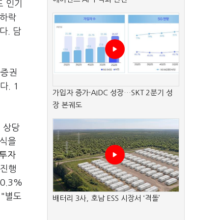
도 인기
 하락
다. 담
나증권
. 1
가입자 증가·AIDC 성장…SKT 2분기 성
장 본궤도
 상당
방식을
투자
 진행
0.3%
 "별도
배터리 3사, 호남 ESS 시장서 ‘격돌’