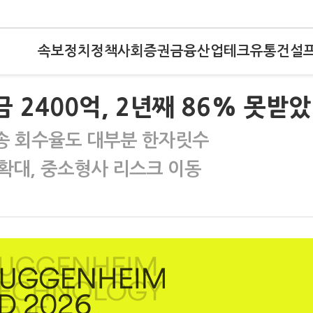
속보
정치
정책
사회
증권
금융
산업
테크
유통
건설
금 2400억, 2년째 86% 못받
송 회수율도 대부분 한자릿수
재확대, 중소형사 리스크 이동