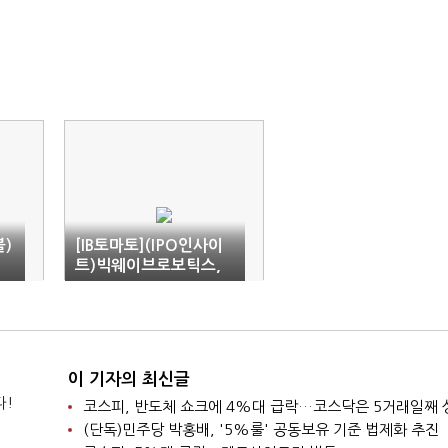
블)
[IB토마토](IPO인사이
트)빅웨이브로보틱스,
재
로봇시장 성장 타고 코
스닥 노크
이 기자의 최신글
다!
코스피, 반도체 쇼크에 4%대 급락…코스닥은 5거래일째 
(단독)민주당 박홍배, '5%룰' 공동보유 기준 법제화 추진