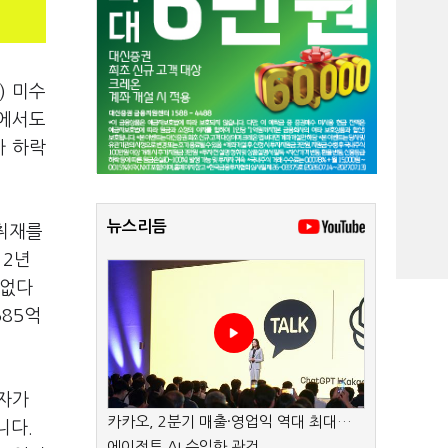
) 미수
태에서도
가 하락
뉴스리듬
취재를
 2년
 없다
585억
투자가
카카오, 2분기 매출·영업익 역대 최대…
니다.
에이전트 AI 수익화 관건