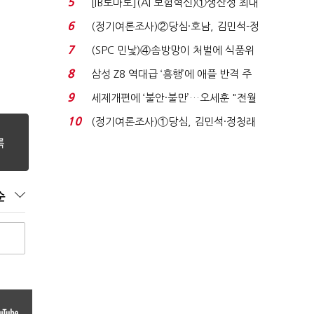
5
[IB토마토](AI 보험혁신)①생산성 최대
80% 개선…현실...
6
(정기여론조사)②당심·호남, 김민석-정
청래 '초접전'...
7
(SPC 민낯)④솜방망이 처벌에 식품위
생법 위반 반복...
8
삼성 Z8 역대급 ‘흥행’에 애플 반격 주
목…9월 ‘폴...
9
세제개편에 ‘불안·불만’…오세훈 "전월
세 구하기 더 ...
10
(정기여론조사)①당심, 김민석·정청래
'초접전'…대통령 ...
순