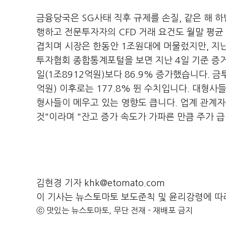
금융당국은 SG사태 직후 규제를 손질, 같은 해 
행하고 전문투자자의 CFD 거래 요건도 월말 평균
겹치며 시장은 한동안 1조원대에 머물렀지만, 지
투자협회 종합통계포털을 보면 지난 4일 기준 증거
일(1조8912억원)보다 86.9% 증가했습니다. 금
억원) 이후로는 177.8% 뛴 수치입니다. 대형
형사들이 메우고 있는 영향도 큽니다. 업계 관계
것"이라며 "잔고 증가 속도가 가파른 만큼 주가 
김현경 기자 khk@etomato.com
이 기사는 뉴스토마토 보도준칙 및 윤리강령에 따
ⓒ 맛있는 뉴스토마토, 무단 전재 - 재배포 금지