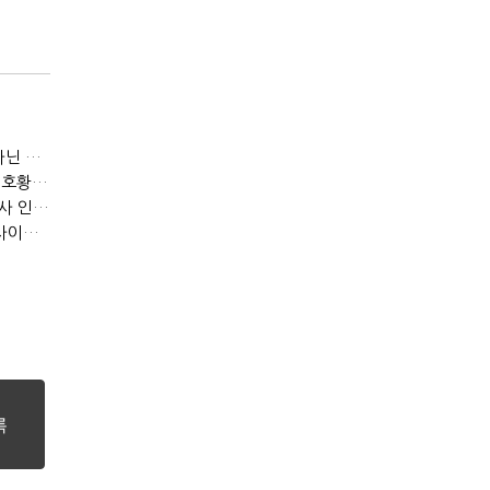
[IB토마토]JB금융 RORWA 2% 돌파…실적 견인은 은행 아닌 캐피탈
[IB토마토]KB금융, 비용 늘었는데 실적 효율은 개선…증권 호황 효과
[IB토마토]수협은행, 비이자이익 확대 늦어진다…공모운용사 인가 연말로
[IB토마토]지방은행 집단대출 성장 '제동'…입주절벽에 반사이익도 희박