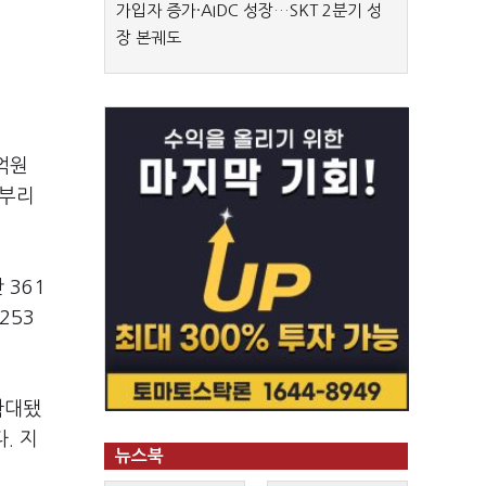
가입자 증가·AIDC 성장…SKT 2분기 성
장 본궤도
억원
할부리
 361
253
확대됐
. 지
뉴스북