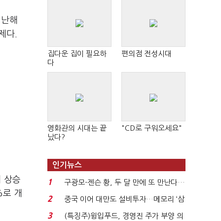
지난해
제다.
집다운 집이 필요하
편의점 전성시대
다
영화관의 시대는 끝
"CD로 구워오세요"
났다?
인기뉴스
비 상승
1
구광모-젠슨 황, 두 달 만에 또 만난다…
%로 개
로봇·AI 등 논...
2
중국 이어 대만도 설비투자…메모리 ‘삼
국전쟁’
3
(특징주)윙입푸드, 경영진 주가 부양 의