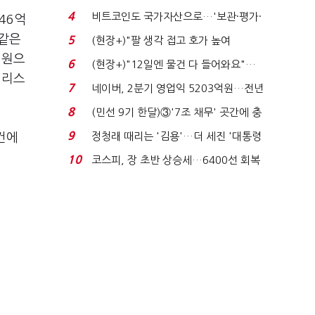
지에 상한가...
4
비트코인도 국가자산으로…'보관·평가·
46억
처분' 기준은 ...
 같은
5
(현장+)"팔 생각 접고 호가 높여
억원으
요"…'덜 똘똘한 한 채' 20...
6
(현장+)"12일엔 물건 다 들어와요"…
 리스
빈 매대 채우며 문 연 ...
7
네이버, 2분기 영업익 5203억원…전년
비 0.2% 감소...
8
(민선 9기 한달)③'7조 채무' 곳간에 충
격…추미애, 20년...
9
정청래 때리는 '김용'…더 세진 '대통령
건에
최측근' 입...
10
코스피, 장 초반 상승세…6400선 회복
시도