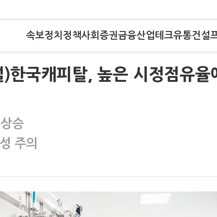
속보
정치
정책
사회
증권
금융
산업
테크
유통
건설
널)한국캐피탈, 높은 시정점유율
 상승
동성 주의