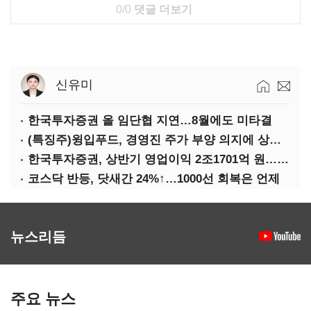
0/0
댓글 더보기
신유미
한국투자증권 올 임단협 지연…8월에도 미타결
(특징주)윙입푸드, 경영진 주가 부양 의지에 상한가
한국투자증권, 상반기 영업이익 2조1701억 원… 전년비 89.1%↑
코스닥 반등, 닷새간 24%↑…1000선 회복은 언제
뉴스리듬
주요 뉴스