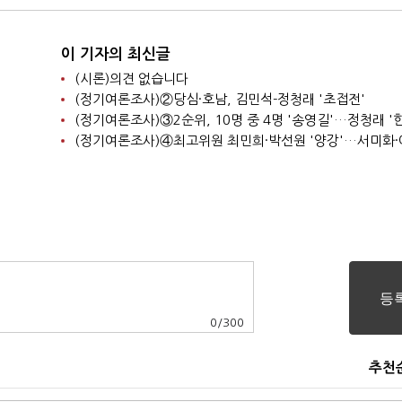
이 기자의 최신글
(시론)의견 없습니다
(정기여론조사)②당심·호남, 김민석-정청래 '초접전'
0
/
300
추천