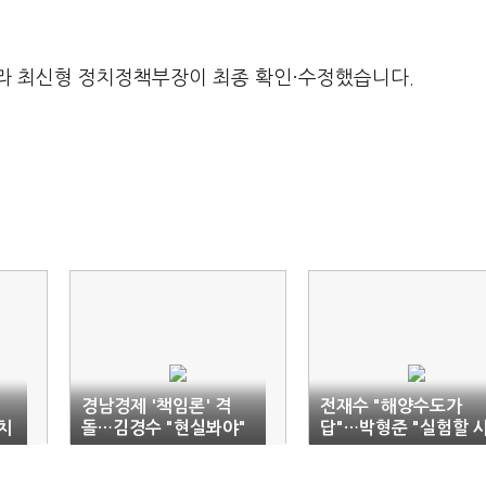
라 최신형 정치정책부장이 최종 확인·수정했습니다.
…
경남경제 '책임론' 격
전재수 "해양수도가
정치
돌…김경수 "현실봐야"
답"…박형준 "실험할 
박완수 "왜곡 중단"
간 없다"