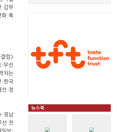
선 김부
변화 폭
국갤럽>
트·무선
 격차는
보·한국
에선 정
뉴스북
> 경남
무선 전
계일보·