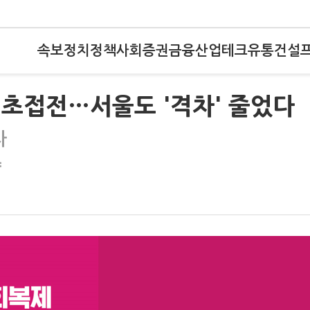
속보
정치
정책
사회
증권
금융
산업
테크
유통
건설
' 초접전…서울도 '격차' 줄었다
차
향