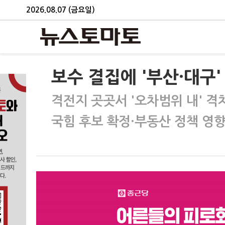
2026.08.07 (금요일)
보수 결집에 '부산·대구
격전지 곳곳서 '오차범위 내' 격
국힘 후보 확정·부동산 정책 영