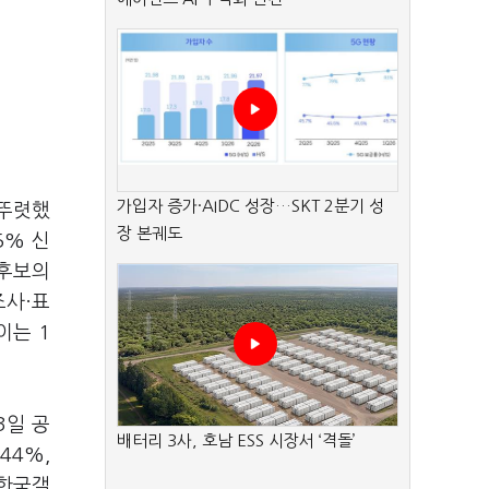
가입자 증가·AIDC 성장…SKT 2분기 성
 뚜렷했
장 본궤도
5% 신
 후보의
조사·표
이는 1
3일 공
배터리 3사, 호남 ESS 시장서 ‘격돌’
44%,
·한국갤