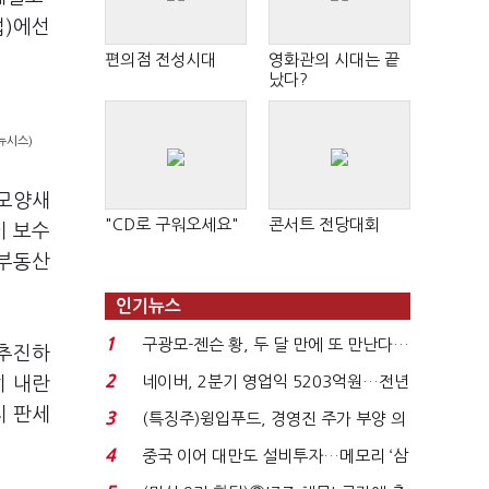
접)에선
편의점 전성시대
영화관의 시대는 끝
났다?
뉴시스)
 모양새
"CD로 구워오세요"
콘서트 전당대회
이 보수
 부동산
인기뉴스
1
구광모-젠슨 황, 두 달 만에 또 만난다…
 추진하
로봇·AI 등 논...
2
네이버, 2분기 영업익 5203억원…전년
히 내란
비 0.2% 감소...
지 판세
3
(특징주)윙입푸드, 경영진 주가 부양 의
지에 상한가...
4
중국 이어 대만도 설비투자…메모리 ‘삼
국전쟁’