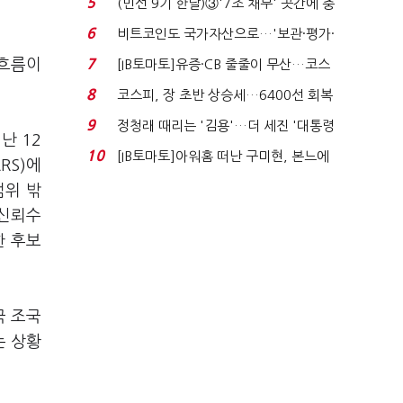
5
(민선 9기 한달)③'7조 채무' 곳간에 충
격…추미애, 20년...
6
비트코인도 국가자산으로…'보관·평가·
처분' 기준은 ...
 흐름이
7
[IB토마토]유증·CB 줄줄이 무산…코스
닥 벌점 급증에 ...
8
코스피, 장 초반 상승세…6400선 회복
시도
9
정청래 때리는 '김용'…더 세진 '대통령
난 12
최측근' 입...
10
[IB토마토]아워홈 떠난 구미현, 본느에
RS)에
340억 베팅…가...
범위 밖
 신뢰수
한 후보
국 조국
는 상황