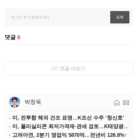
댓글
0
0/0
댓글 더보기
박창욱
미, 전투함 해외 건조 표명…K조선 수주 ‘청신호’
미, 폴리실리콘 최저가격제·관세 검토…K태양광 입지 확대 기대
고려아연, 2분기 영업익 5870억…전년비 126.8%↑