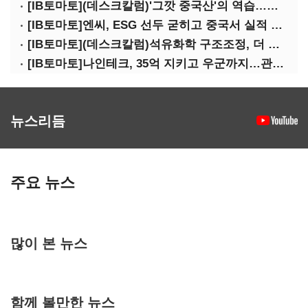
[IB토마토](데스크칼럼)'그깟 중국산'의 역습…전기차 시장도 내줄 셈인가
[IB토마토]엔씨, ESG 선두 굳히고 중국서 실적 반등 시동
[IB토마토](데스크칼럼)석유화학 구조조정, 더 미루면 공멸이다
[IB토마토]나인테크, 35억 지키고 우군까지…관계사 활용 '1석2조'
뉴스리듬
주요 뉴스
많이 본 뉴스
함께 볼만한 뉴스