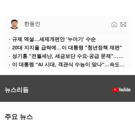
한동인
규제 역설…세제개편안 '누더기' 수순
20대 지지율 급락에…이 대통령 "청년정책 재편"
성기홍 "전월세난, 세금보단 수요·공급 문제"…닥공 시사
이 대통령 "AI 시대, 객관식 수능이 맞나"…속도전 '경계'
뉴스리듬
주요 뉴스