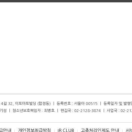
길 32, 이토마토빌딩 (합정동) ㅣ 등록번호 : 서울아 00515 ㅣ 등록일자 및 발행일자 :
성 ㅣ 청소년보호책임자 : 최병호 ㅣ 편집국 : 02-2128-3874 ㅣ 사업국 : 02-21
고안내
개인정보취급방침
IR CLUB
고충처리인제도 안내
서
I
I
I
I