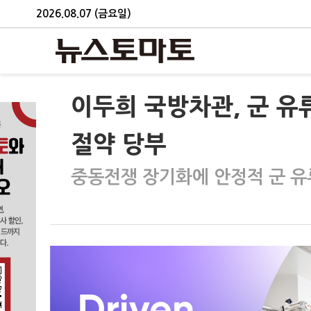
2026.08.07 (금요일)
이두희 국방차관, 군 
절약 당부
중동전쟁 장기화에 안정적 군 유