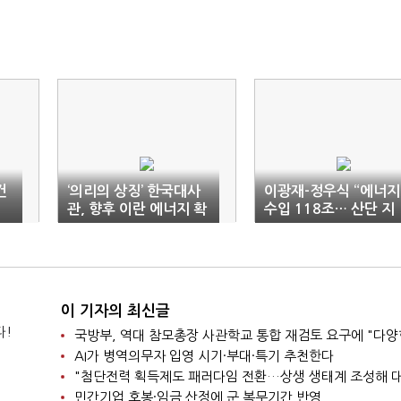
건
‘의리의 상징’ 한국대사
이광재-정우식 “에너지
관, 향후 이란 에너지 확
수입 118조… 산단 지
보에 유리
붕 8600만평 쓰자”
이 기자의 최신글
다!
AI가 병역의무자 입영 시기·부대·특기 추천한다
민간기업 호봉·임금 산정에 군 복무기간 반영