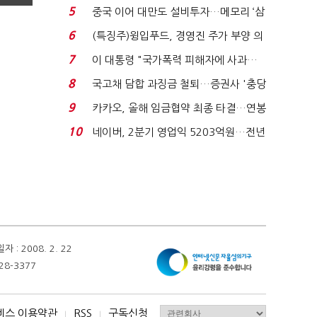
빈 매대 채우며 문 연 ...
5
중국 이어 대만도 설비투자…메모리 ‘삼
국전쟁’
6
(특징주)윙입푸드, 경영진 주가 부양 의
지에 상한가...
7
이 대통령 "국가폭력 피해자에 사과…
적극적 조사로 진...
8
국고채 담합 과징금 철퇴…증권사 '충당
금 폭탄' 우려...
9
카카오, 올해 임금협약 최종 타결…연봉
6.3% 인상·격려...
10
네이버, 2분기 영업익 5203억원…전년
비 0.2% 감소...
 2008. 2. 22
28-3377
비스 이용약관
RSS
구독신청
I
I