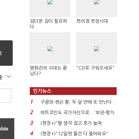
집다운 집이 필요하
편의점 전성시대
다
영화관의 시대는 끝
"CD로 구워오세요"
났다?
순
인기뉴스
1
구광모-젠슨 황, 두 달 만에 또 만난다…
로봇·AI 등 논...
2
비트코인도 국가자산으로…'보관·평가·
처분' 기준은 ...
3
(현장+)"팔 생각 접고 호가 높여
요"…'덜 똘똘한 한 채' 20...
4
(현장+)"12일엔 물건 다 들어와요"…