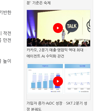
분' 기준은 숙제
 기반한
시 작전
록 만전
카카오, 2분기 매출·영업익 역대 최대…
에이전트 AI 수익화 관건
을 높이
가입자 증가·AIDC 성장…SKT 2분기 성
장 본궤도