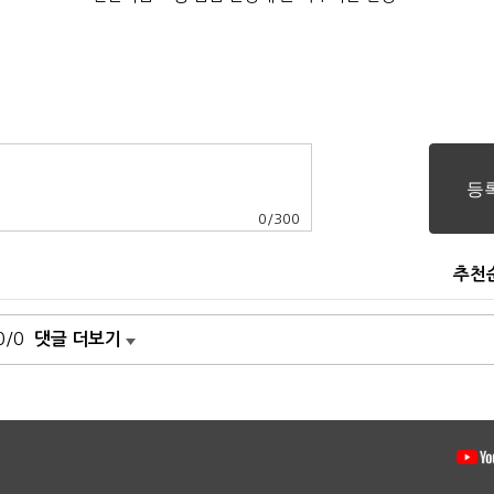
0
/
300
추천
0/0
댓글 더보기