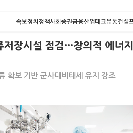
속보
정치
정책
사회
증권
금융
산업
테크
유통
건설
유류저장시설 점검…창의적 에너
류 확보 기반 군사대비태세 유지 강조