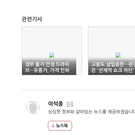
관련기사
정부 물가 안정 드라이
고용도 살얼음판…관
브…유통가, 가격 인하
은 '선제적 쇼크 차단'
속도 붙나
이석종
싱싱한 정보와 살아있는 뉴스를 제공하겠습니
뉴스북