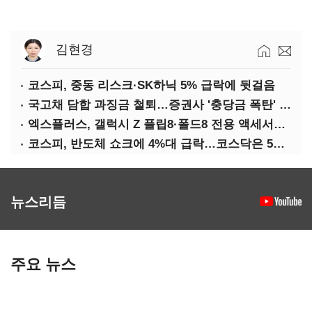
김현경
코스피, 중동 리스크·SK하닉 5% 급락에 뒷걸음
국고채 담합 과징금 철퇴…증권사 '충당금 폭탄' 우려
엑스플러스, 갤럭시 Z 플립8·폴드8 전용 액세서리 출시
코스피, 반도체 쇼크에 4%대 급락…코스닥은 5거래일째 상승
뉴스리듬
주요 뉴스