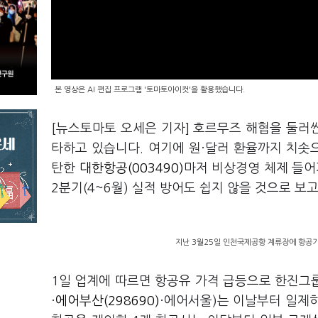
본 영상은 AI 편집 프로그램 '토마토아이컷'을 활용했습니다.
[뉴스토마토 오세은 기자] 호르무즈 해협을 둘러
타하고 있습니다. 여기에 원·달러 환율까지 치솟으
탄한
대한항공(003490)
마저 비상경영 체제 들어
2분기(4~6월) 실적 방어도 쉽지 않을 것으로 보
지난 3월25일 인천국제공항 계류장에 항공기
1일 업계에 따르면 항공유 가격 급등으로 한진그룹
·
에어부산(298690)
·에어서울)는 이날부터 일제