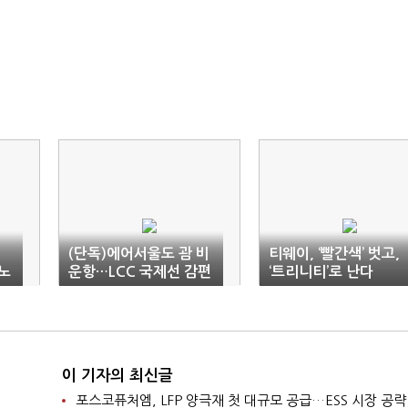
(단독)에어서울도 괌 비
티웨이, ‘빨간색’ 벗고,
노
운항…LCC 국제선 감편
‘트리니티’로 난다
도미노
이 기자의 최신글
포스코퓨처엠, LFP 양극재 첫 대규모 공급…ESS 시장 공략