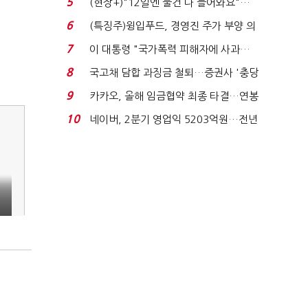
5
(현장+)"12일엔 물건 다 들어와요"…
빈 매대 채우며 문 연 ...
6
(특징주)윙입푸드, 경영진 주가 부양 의
지에 상한가...
7
이 대통령 "국가폭력 피해자에 사과…
적극적 조사로 진...
8
국고채 담합 과징금 철퇴…증권사 '충당
금 폭탄' 우려...
9
카카오, 올해 임금협약 최종 타결…연봉
6.3% 인상·격려...
10
네이버, 2분기 영업익 5203억원…전년
비 0.2% 감소...