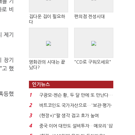
대를 기
바로 비
집다운 집이 필요하
편의점 전성시대
다
지 제기
이 장기
영화관의 시대는 끝
"CD로 구워오세요"
났다?
”고 했
인기뉴스
 폭등했
1
구광모-젠슨 황, 두 달 만에 또 만난다…
로봇·AI 등 논...
2
비트코인도 국가자산으로…'보관·평가·
처분' 기준은 ...
3
(현장+)"팔 생각 접고 호가 높여
요"…'덜 똘똘한 한 채' 20...
4
중국 이어 대만도 설비투자…메모리 ‘삼
국전쟁’