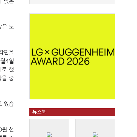
이 낮은
낮은 노
 감편을
4월4일
기로 했
항을 중
고 있습
뉴스북
0원 선