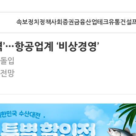
속보
정치
정책
사회
증권
금융
산업
테크
유통
건설
격’…항공업계 ‘비상경영’
 돌입
 전망