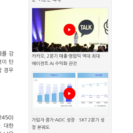
계를 강
카카오, 2분기 매출·영업익 역대 최대…
력이 탄
에이전트 AI 수익화 관건
할 경우
450)
가입자 증가·AIDC 성장…SKT 2분기 성
. 대한
장 본궤도