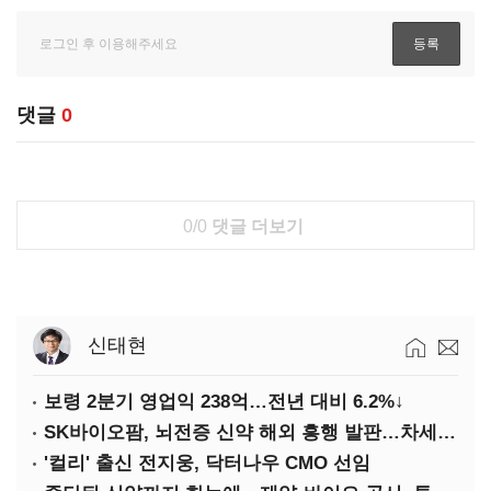
댓글
0
0/0
댓글 더보기
신태현
보령 2분기 영업익 238억…전년 대비 6.2%↓
SK바이오팜, 뇌전증 신약 해외 흥행 발판…차세대 신약 개발 속도
'컬리' 출신 전지웅, 닥터나우 CMO 선임