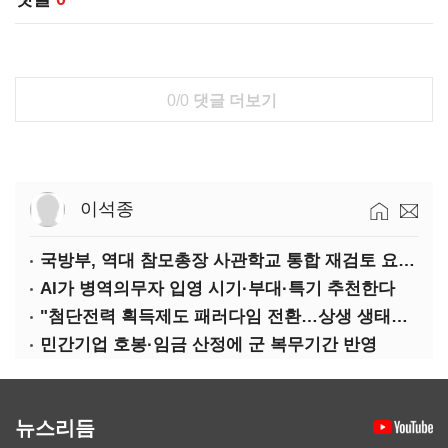
0/0
댓글 더보기
이석종
국방부, 역대 참모총장 사관학교 통합 재검토 요구에 "다양한 의견 수렴해 합리적 시스템 만들 것"
AI가 병역의무자 입영 시기·부대·특기 추천한다
"첨단전력 획득제도 패러다임 전환…상생 생태계 조성해 대체불가 K-방산 도약"
민간기업 호봉·임금 산정에 군 복무기간 반영
뉴스리듬