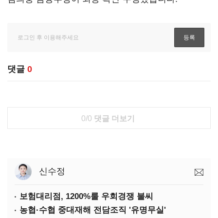
댓글
0
0/0
댓글 더보기
신수정
보험대리점, 1200%룰 우회경쟁 불씨
농협·수협 중대재해 전담조직 '유명무실'