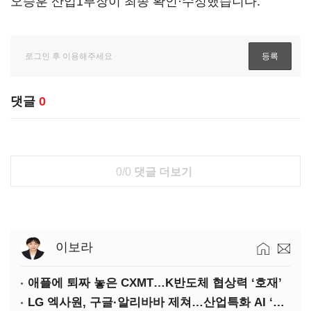
오승훈 산업1부장이 최종 확인·수정했습니다.
댓글
0
0/0
댓글 더보기
이보라
애플에 퇴짜 놓은 CXMT…K반도체 협상력 ‘호재’
LG 엑사원, 구글·알리바바 제쳐…산업특화 AI ‘속도’