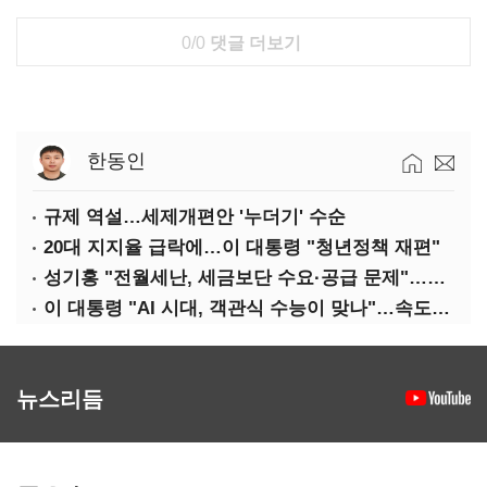
0/0
댓글 더보기
한동인
규제 역설…세제개편안 '누더기' 수순
20대 지지율 급락에…이 대통령 "청년정책 재편"
성기홍 "전월세난, 세금보단 수요·공급 문제"…닥공 시사
이 대통령 "AI 시대, 객관식 수능이 맞나"…속도전 '경계'
뉴스리듬