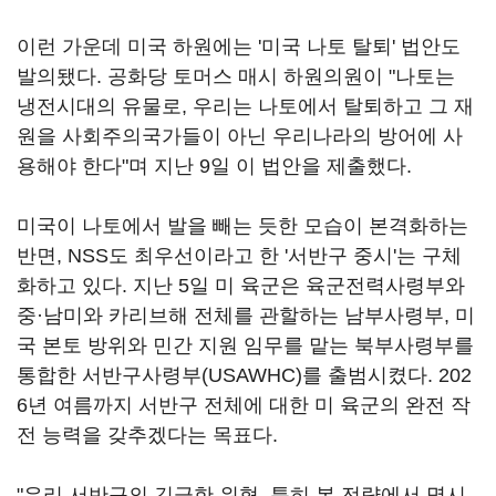
이런 가운데 미국 하원에는 '미국 나토 탈퇴' 법안도
발의됐다. 공화당 토머스 매시 하원의원이 "나토는
냉전시대의 유물로, 우리는 나토에서 탈퇴하고 그 재
원을 사회주의국가들이 아닌 우리나라의 방어에 사
용해야 한다"며 지난 9일 이 법안을 제출했다.
미국이 나토에서 발을 빼는 듯한 모습이 본격화하는
반면, NSS도 최우선이라고 한 '서반구 중시'는 구체
화하고 있다. 지난 5일 미 육군은 육군전력사령부와
중·남미와 카리브해 전체를 관할하는 남부사령부, 미
국 본토 방위와 민간 지원 임무를 맡는 북부사령부를
통합한 서반구사령부(USAWHC)를 출범시켰다. 202
6년 여름까지 서반구 전체에 대한 미 육군의 완전 작
전 능력을 갖추겠다는 목표다.
"우리 서반구의 긴급한 위협, 특히 본 전략에서 명시