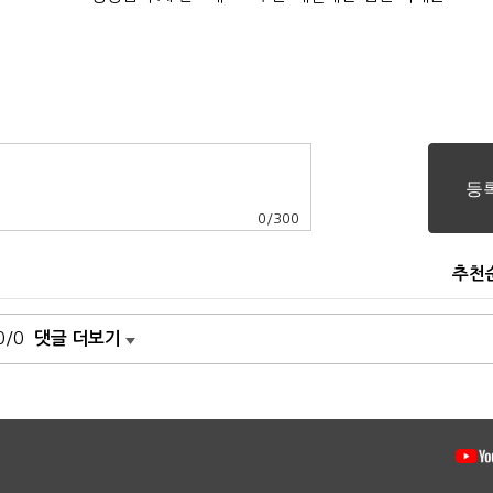
0
/
300
추천
0/0
댓글 더보기