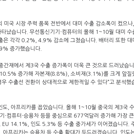
 미국 시장 주력 품목 전반에서 대미 수출 감소폭이 컸으나
 나타났습니다
.
무선통신기기·컴퓨터의 올해
1~10
월 대미 수
출은 각각
0.2%, 4.9%
감소에 그쳤습니다
.
배터리 또한 대
.9%
증가했습니다
.
 중간재에서 제
3
국 수출 증가폭이 더욱 큰 것으로 드러났습
10.5%
증가해 자본재
(8.8%),
소비재
(3.1%)
를 크게 앞질
경우 수출선 전환이 상대적으로 제한적일 수 있다
”
고 분석했
인도
,
아프리카를 꼽았습니다
.
올해
1~10
월 중국의 제
3
국 
기·컴퓨터·승용차 등을 중심으로
677
억달러 증가해 가장 큰
, EU 14.1%,
인도
5.3%
등 수출 중가세가 이어졌습니다
.
,
아프리카는 승용차 등 수출 확대가 두드러졌습니다
.
인도는