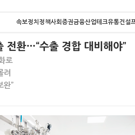
속보
정치
정책
사회
증권
금융
산업
테크
유통
건설
출 전환…“수출 경합 대비해야”
변화로
몰려
보완”