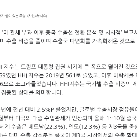
가 쌓여 있는 모습. (사진=뉴시스)
한
‘
미 관세 부과 이후 중국 수출선 전환 분석 및 시사점
’
보고
대미 수출 비중을 줄이며 수출국 다변화를 가속화해온 것으로
HI
지수는 트럼프 대통령 집권 시기에 큰 폭으로 떨어진 것으
59
였던
HHI
지수는
2019
년
561
로 줄었고
,
이후 하락세를
76
으로 쪼그라들었습니다
. HHI
지수는 국가별 수출 비중의 
에 집중된 상태를 의미합니다
.
9
년에 전년 대비
2.5%P
줄었지만
,
글로벌 수출시장 점유율
월부터 미국의 대중 수입관세가 인상되며 올해
1~10
월 중국
세계 수출은 베트남
(22.3%),
인도
(12.3%)
등 제
3
국을 중
따른 대미 수출 감소분을 중국이 제
3
국 시장에서의 수출 확대