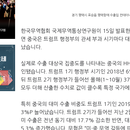
경기 평택시 포승읍 평택항에 수출입 컨테이너
한국무역협회 국제무역통상연구원이
15
일 발표
면 중국은 트럼프 행정부의 관세 부과 시기마다 
났습니다
.
실제로 수출 대상국 집중도를 나타내는 중국의
H
인됐습니다
.
트럼프
1
기 행정부 시기인
2018
년
6
뒤 트럼프
2
기 행정부가 들어선 올해
(1~10
월
) 3
모두 더해 산출한 수치로 값이 클수록 특정 국가
특히 중국의 대미 수출 비중도 트럼프
1
기인
201
3%P
늘어났습니다
.
트럼프
2
기가 들어선 지난
2
미 수출은 전년 동기 대비
17.7%
감소한 반면
,
대
5.3%
증가했습니다
.
무협은
“
미·중 무역 갈등에 