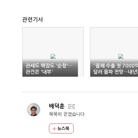
관련기사
관세도 핵잠도 '순항'…
“올해 수출 첫 7000
관건은 '내부'
달러 돌파 전망…내년
회복 흐름”
배덕훈
묵묵히 걷겠습니다.
뉴스북