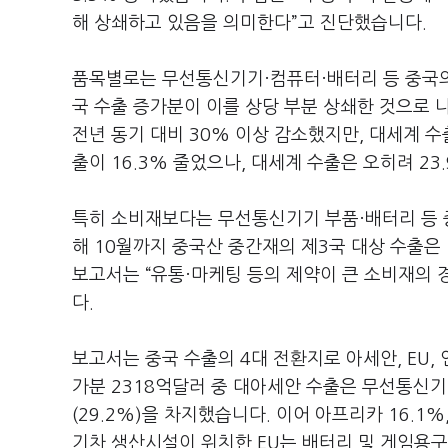
해 상쇄하고 있음을 의미한다
”
고 진단했습니다
.
품목별로는 무선통신기기·컴퓨터·배터리 등 중국의
국 수출 증가분이 이를 상당 부분 상쇄한 것으로
전년 동기 대비
30%
이상 감소했지만
,
대세계 수
출이
16.3%
줄었으나
,
대세계 수출은 오히려
23
특히 소비재보다는 무선통신기기 부품·배터리 등
해
10
월까지 중국산 중간재의 제
3
국 대상 수출은
보고서는
“
유통·마케팅 등의 제약이 큰 소비재의 
다
.
보고서는 중국 수출의
4
대 전환지로 아세안
, EU,
가분
2318
억달러 중 대아세안 수출은 무선통신기
(29.2%)
을 차지했습니다
.
이어 아프리카
16.1%
기차 생산시설이 위치한
EU
는 배터리 및 게임용구