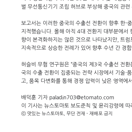
벌 무선통신기기 조립 허브로 부상해 중국의 관련
보고서는 이러한 중국의 수출선 전환이 향후 한
-
중
지적했습니다
.
올해 아직
4
대 전환지 대부분에서 
향이 본격화하지는 않은 것으로 나타났지만
,
트럼
지속적으로 상승한 전례가 있어 향후 수년 간 경
허슬비 무협 연구원은
“
중국의 제
3
국 수출선 전환
국의 수출 전환이 집중되는 전략 시장에서 기술·
고
,
품목 다변화를 통해 경쟁 압력이 낮은 영역에
배덕훈 기자 paladin703@etomato.com
이 기사는 뉴스토마토 보도준칙 및 윤리강령에 따
ⓒ 맛있는 뉴스토마토, 무단 전재 - 재배포 금지