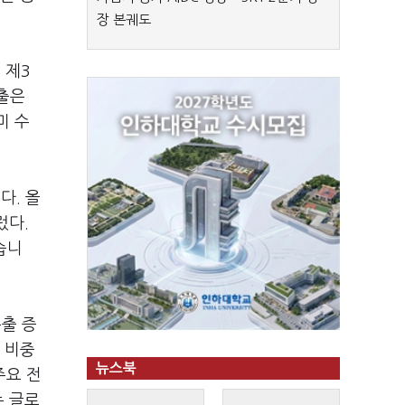
장 본궤도
,
제
3
출은
미 수
니다
.
올
렀다
.
습니
수출 증
 비중
뉴스북
주요 전
 글로