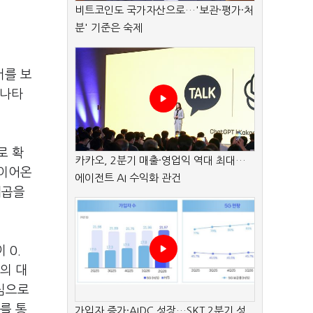
비트코인도 국가자산으로…'보관·평가·처
분' 기준은 숙제
서를 보
 나타
로 확
카카오, 2분기 매출·영업익 역대 최대…
 이어온
에이전트 AI 수익화 관건
제곱을
이
0.
의 대
심으로
를 통
가입자 증가·AIDC 성장…SKT 2분기 성