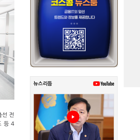
뉴스리듬
출선 전
도 등
4