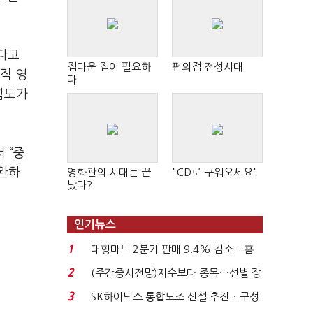
하다고
집다운 집이 필요하
편의점 전성시대
직 영
다
합도가
서
“
중
보완하
영화관의 시대는 끝
"CD로 구워오세요"
났다?
인기뉴스
1
대형마트 2분기 판매 9.4% 감소…홈
플러스 사태 여파...
2
(주간증시전망)지수보다 종목…선별 장
세 이어진다...
3
SK하이닉스 통합노조 신설 추진…구성