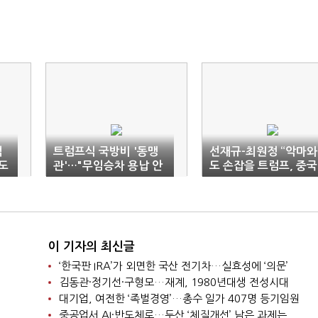
억
트럼프식 국방비 '동맹
선재규-최원정 “악마와
도
관'…"무임승차 용납 안
도 손잡을 트럼프, 중국
해"
엔 건국 동지”
이 기자의 최신글
‘한국판 IRA’가 외면한 국산 전기차…실효성에 ‘의문’
김동관·정기선·구형모…재계, 1980년대생 전성시대
대기업, 여전한 ‘족벌경영’…총수 일가 407명 등기임원
중공업서 AI·반도체로…두산 ‘체질개선’ 남은 과제는