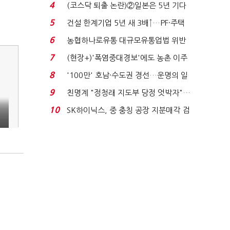
원 간 성과급 불...
4
(코스닥 퇴출 논란)②일본은 5년 기다
려주는데 우리는 ...
5
건설 한계기업 5년 새 3배↑…PF·주택
침체에 재무 ...
6
농협하나로유통 대규모유통업법 위반
적발…공정위, 과...
7
(현장+)'폭염중대경보'에도 농촌 이주
노동자는 강행군…'야...
8
'100만' 호남·수도권 경선…운명의 일
주일
9
친명계 "정청래 지도부 당정 엇박자"…
친청계 "신천지 오...
10
SK하이닉스, 중 충칭 공장 지분매각 검
토?…“확정된 바...