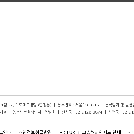
길 32, 이토마토빌딩 (합정동) ㅣ 등록번호 : 서울아 00515 ㅣ 등록일자 및 발행일자 :
성 ㅣ 청소년보호책임자 : 최병호 ㅣ 편집국 : 02-2128-3874 ㅣ 사업국 : 02-21
고안내
개인정보취급방침
IR CLUB
고충처리인제도 안내
서
I
I
I
I